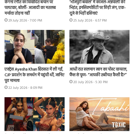
कंगना रनौत का विवादित बयान पर
‘भोजपुरी बवाल’ में काजल-अम्रपाली की
पलटवार, बोलीं- आजादी का मतलब
भिड़ंत, इनसिक्योरिटी पर छिड़ी जंग, एक-
मर्यादा तोड़ना नहीं
दूजे से भिड़ीं हसिनाएं
29 July 2026 - 7:00 PM
25 July 2026 - 6:57 PM
एक्ट्रेस Ayesha Khan हिरासत में ली गईं,
आधी रात सलमान खान का पोस्ट वायरल,
CJP प्रदर्शन के समर्थन में पहुंची थीं, जानिए
फैंस से पूछा- “आपकी तबीयत कैसी है?”
पूरा मामला
20 July 2026 - 5:30 PM
22 July 2026 - 8:09 PM