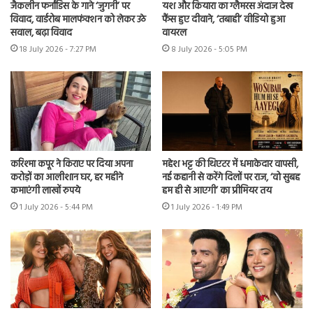
जैकलीन फर्नांडिस के गाने ‘जुगनी’ पर
यश और कियारा का ग्लैमरस अंदाज देख
विवाद, वार्डरोब मालफंक्शन को लेकर उठे
फैंस हुए दीवाने, ‘तबाही’ वीडियो हुआ
सवाल, बढ़ा विवाद
वायरल
18 July 2026 - 7:27 PM
8 July 2026 - 5:05 PM
करिश्मा कपूर ने किराए पर दिया अपना
महेश भट्ट की थिएटर में धमाकेदार वापसी,
करोड़ों का आलीशान घर, हर महीने
नई कहानी से करेंगे दिलों पर राज, ‘वो सुबह
कमाएंगी लाखों रुपये
हम ही से आएगी’ का प्रीमियर तय
1 July 2026 - 5:44 PM
1 July 2026 - 1:49 PM