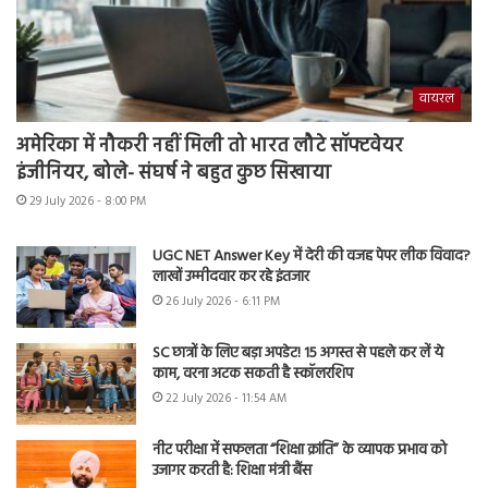
वायरल
अमेरिका में नौकरी नहीं मिली तो भारत लौटे सॉफ्टवेयर
इंजीनियर, बोले- संघर्ष ने बहुत कुछ सिखाया
29 July 2026 - 8:00 PM
UGC NET Answer Key में देरी की वजह पेपर लीक विवाद?
लाखों उम्मीदवार कर रहे इंतजार
26 July 2026 - 6:11 PM
SC छात्रों के लिए बड़ा अपडेट! 15 अगस्त से पहले कर लें ये
काम, वरना अटक सकती है स्कॉलरशिप
22 July 2026 - 11:54 AM
नीट परीक्षा में सफलता “शिक्षा क्रांति” के व्यापक प्रभाव को
उजागर करती है: शिक्षा मंत्री बैंस