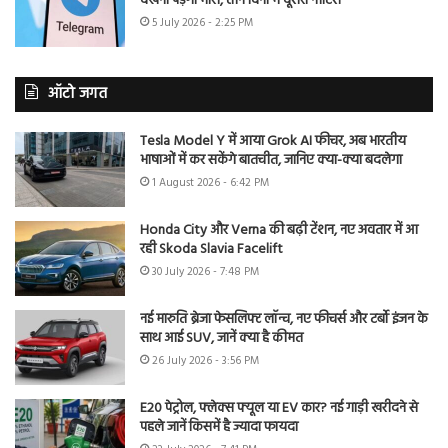
देखना पड़ेगा भारी, तीन दिनों में दूसरा नोटिस
5 July 2026 - 2:25 PM
ऑटो जगत
Tesla Model Y में आया Grok AI फीचर, अब भारतीय
भाषाओं में कर सकेंगे बातचीत, जानिए क्या-क्या बदलेगा
1 August 2026 - 6:42 PM
Honda City और Verna की बढ़ी टेंशन, नए अवतार में आ
रही Skoda Slavia Facelift
30 July 2026 - 7:48 PM
नई मारुति ब्रेजा फेसलिफ्ट लॉन्च, नए फीचर्स और टर्बो इंजन के
साथ आई SUV, जानें क्या है कीमत
26 July 2026 - 3:56 PM
E20 पेट्रोल, फ्लेक्स फ्यूल या EV कार? नई गाड़ी खरीदने से
पहले जानें किसमें है ज्यादा फायदा