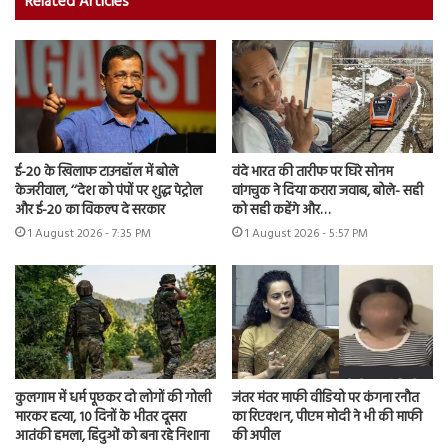
Related Articles
ई-20 के खिलाफ टाउनहॉल में बोले
वंदे भारत की तारीफ पर घिरे सोनम
केजरीवाल, ‘‘देश को पंपों पर शुद्ध पेट्रोल
वांगचुक ने दिया करारा जवाब, बोले- सही
और ई-20 का विकल्प दे सरकार
को सही कहेंगे और…
1 August 2026 - 7:35 PM
1 August 2026 - 5:57 PM
कुलगाम में धर्म पूछकर दो लोगों की गोली
जंतर मंतर माफी वीडियो पर कंगना रनौत
मारकर हत्या, 10 दिनों के भीतर दूसरा
का रिएक्शन, पीएम मोदी ने भी की माफी
आतंकी हमला, हिंदुओं को बना रहे निशाना
की अपील