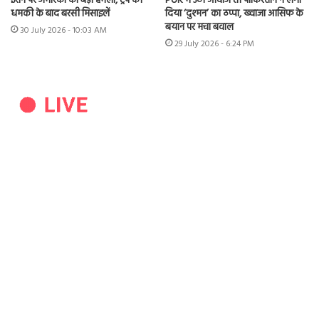
ईरान पर अमेरिका का बड़ा हमला, ट्रंप की
PoK में उठी आवाज तो पाकिस्तान ने लगा
धमकी के बाद बरसी मिसाइलें
दिया ‘दुश्मन’ का ठप्पा, ख्वाजा आसिफ के
बयान पर मचा बवाल
30 July 2026 - 10:03 AM
29 July 2026 - 6:24 PM