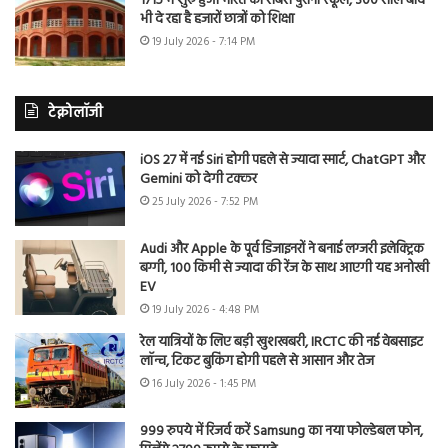
1715 में शुरू हुआ भारत का सबसे पुराना स्कूल, 300 साल बाद
भी दे रहा है हजारों छात्रों को शिक्षा
19 July 2026 - 7:14 PM
टेक्नोलॉजी
iOS 27 में नई Siri होगी पहले से ज्यादा स्मार्ट, ChatGPT और
Gemini को देगी टक्कर
25 July 2026 - 7:52 PM
Audi और Apple के पूर्व डिजाइनरों ने बनाई लग्जरी इलेक्ट्रिक
बग्गी, 100 किमी से ज्यादा की रेंज के साथ आएगी यह अनोखी
EV
19 July 2026 - 4:48 PM
रेल यात्रियों के लिए बड़ी खुशखबरी, IRCTC की नई वेबसाइट
लॉन्च, टिकट बुकिंग होगी पहले से आसान और तेज
16 July 2026 - 1:45 PM
999 रुपये में रिजर्व करें Samsung का नया फोल्डेबल फोन,