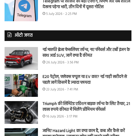
Telegram पर सरकार का बड़ा एक्शन, फिल्में और वेब सीरीज
देखना पड़ेगा भारी, तीन दिनों में दूसरा नोटिस
5 July 2026 - 2:25 PM
ऑटो जगत
नई मारुति ब्रेजा फेसलिफ्ट लॉन्च, नए फीचर्स और टर्बो इंजन के
साथ आई SUV, जानें क्या है कीमत
26 July 2026 - 3:56 PM
E20 पेट्रोल, फ्लेक्स फ्यूल या EV कार? नई गाड़ी खरीदने से
पहले जानें किसमें है ज्यादा फायदा
23 July 2026 - 7:41 PM
Triumph की लिमिटेड एडिशन बाइक लॉन्च के लिए तैयार, 21
लाख रुपये कीमत में मिलेंगे प्रीमियम फीचर्स
16 July 2026 - 3:17 PM
जानिए Hazard Light का क्या काम है, कब और कैसे करें