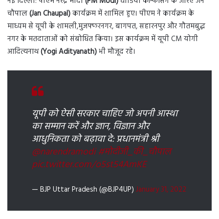
नई दिल्ली: पीएम नरेंद्र मोदी
(PM Modi)
वीडियो कॉन्फेंसिंग के जरिए जन
चौपाल
(Jan Chaupal)
कार्यक्रम में शामिल हुए। पीएम ने कार्यक्रम के
माध्यम से यूपी के शामली,मुजफ्फरनगर, बागपत, सहारनपुर और गौतमबुद्ध
नगर के मतदाताओं को संबोधित किया। इस कार्यक्रम में यूपी CM योगी
आदित्यनाथ
(Yogi Adityanath)
भी मौजूद रहे।
यूपी को ऐसी सरकार चाहिए जो अपनी आस्था
का सम्मान करें और ज्ञान, विज्ञान और
आधुनिकता को बढ़ावा दे: प्रधानमंत्री श्री
@narendramodi
#मोदीजी_की_चौपाल
pic.twitter.com/o5st54AmKE
— BJP Uttar Pradesh (@BJP4UP)
January 31, 2022