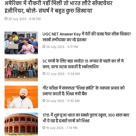
अमेरिका में नौकरी नहीं मिली तो भारत लौटे सॉफ्टवेयर
इंजीनियर, बोले- संघर्ष ने बहुत कुछ सिखाया
29 July 2026 - 8:00 PM
UGC NET Answer Key में देरी की वजह पेपर लीक विवाद?
लाखों उम्मीदवार कर रहे इंतजार
26 July 2026 - 6:11 PM
SC छात्रों के लिए बड़ा अपडेट! 15 अगस्त से पहले कर लें ये
काम, वरना अटक सकती है स्कॉलरशिप
22 July 2026 - 11:54 AM
नीट परीक्षा में सफलता “शिक्षा क्रांति” के व्यापक प्रभाव को
उजागर करती है: शिक्षा मंत्री बैंस
20 July 2026 - 11:43 AM
1715 में शुरू हुआ भारत का सबसे पुराना स्कूल, 300 साल बाद
भी दे रहा है हजारों छात्रों को शिक्षा
19 July 2026 - 7:14 PM