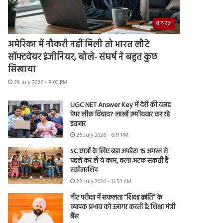
वायरल
अमेरिका में नौकरी नहीं मिली तो भारत लौटे
सॉफ्टवेयर इंजीनियर, बोले- संघर्ष ने बहुत कुछ
सिखाया
29 July 2026 - 8:00 PM
UGC NET Answer Key में देरी की वजह
पेपर लीक विवाद? लाखों उम्मीदवार कर रहे
इंतजार
26 July 2026 - 6:11 PM
SC छात्रों के लिए बड़ा अपडेट! 15 अगस्त से
पहले कर लें ये काम, वरना अटक सकती है
स्कॉलरशिप
22 July 2026 - 11:54 AM
नीट परीक्षा में सफलता “शिक्षा क्रांति” के
व्यापक प्रभाव को उजागर करती है: शिक्षा मंत्री
बैंस