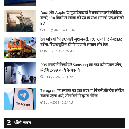
Audi और Apple के पूर्व डिजाइनरों ने बनाई लग्जरी इलेक्ट्रिक
बग्गी, 100 किमी से ज्यादा की रेंज के साथ आएगी यह अनोखी
EV
19 July 2026 - 4:48 PM
रेल यात्रियों के लिए बड़ी खुशखबरी, IRCTC की नई वेबसाइट
लॉन्च, टिकट बुकिंग होगी पहले से आसान और तेज
16 July 2026 - 1:45 PM
999 रुपये में रिजर्व करें Samsung का नया फोल्डेबल फोन,
मिलेंगे 2799 रुपये के फायदे
8 July 2026 - 5:54 PM
Telegram पर सरकार का बड़ा एक्शन, फिल्में और वेब सीरीज
देखना पड़ेगा भारी, तीन दिनों में दूसरा नोटिस
5 July 2026 - 2:25 PM
ऑटो जगत