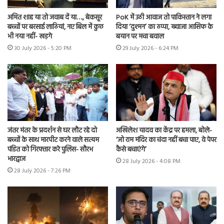
अमित शाह या तो जवाब दें या…., बेकसूर
PoK में उठी आवाज तो पाकिस्तान ने लगा
बच्चों पर बरसाई लाठियां, नए बिल में कुछ
दिया ‘दुश्मन’ का ठप्पा, ख्वाजा आसिफ के
भी नया नहीं- खड़गे
बयान पर मचा बवाल
30 July 2026 - 5:20 PM
29 July 2026 - 6:24 PM
जंतर मंतर के प्रदर्शन से घर लौट रहे दो
अखिलेश यादव का केंद्र पर हमला, बोले-
बच्चों के साथ मारपीट करने वाले सत्यम
‘जो राम मंदिर का चंदा नहीं बचा पाए, वे पेपर
पंडित को गिरफ्तार करे पुलिस- सौरभ
कैसे बचाएंगे’
भारद्वाज
28 July 2026 - 4:08 PM
28 July 2026 - 7:26 PM