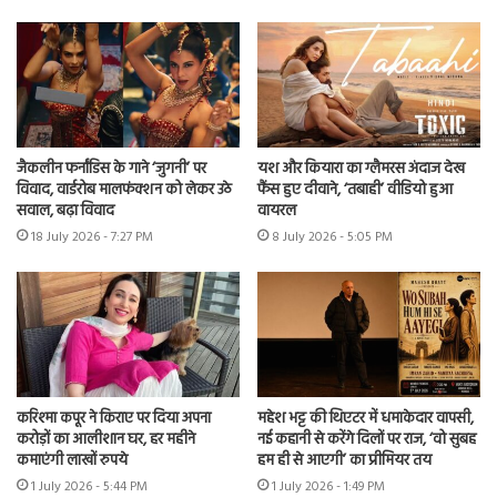
जैकलीन फर्नांडिस के गाने ‘जुगनी’ पर
यश और कियारा का ग्लैमरस अंदाज देख
विवाद, वार्डरोब मालफंक्शन को लेकर उठे
फैंस हुए दीवाने, ‘तबाही’ वीडियो हुआ
सवाल, बढ़ा विवाद
वायरल
18 July 2026 - 7:27 PM
8 July 2026 - 5:05 PM
करिश्मा कपूर ने किराए पर दिया अपना
महेश भट्ट की थिएटर में धमाकेदार वापसी,
करोड़ों का आलीशान घर, हर महीने
नई कहानी से करेंगे दिलों पर राज, ‘वो सुबह
कमाएंगी लाखों रुपये
हम ही से आएगी’ का प्रीमियर तय
1 July 2026 - 5:44 PM
1 July 2026 - 1:49 PM