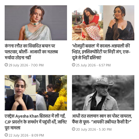
कंगना रनौत का विवादित बयान पर
‘भोजपुरी बवाल’ में काजल-अम्रपाली की
पलटवार, बोलीं- आजादी का मतलब
भिड़ंत, इनसिक्योरिटी पर छिड़ी जंग, एक-
मर्यादा तोड़ना नहीं
दूजे से भिड़ीं हसिनाएं
29 July 2026 - 7:00 PM
25 July 2026 - 6:57 PM
एक्ट्रेस Ayesha Khan हिरासत में ली गईं,
आधी रात सलमान खान का पोस्ट वायरल,
CJP प्रदर्शन के समर्थन में पहुंची थीं, जानिए
फैंस से पूछा- “आपकी तबीयत कैसी है?”
पूरा मामला
20 July 2026 - 5:30 PM
22 July 2026 - 8:09 PM