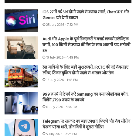
iOS 27 में नई Siri होगी पहले से ज्यादा स्मार्ट, ChatGPT और
Gemini को देगी टक्कर
25 July 2026 - 7:52 PM
Audi और Apple के पूर्व डिजाइनरों ने बनाई लग्जरी इलेक्ट्रिक
बग्गी, 100 किमी से ज्यादा की रेंज के साथ आएगी यह अनोखी
EV
19 July 2026 - 4:48 PM
रेल यात्रियों के लिए बड़ी खुशखबरी, IRCTC की नई वेबसाइट
लॉन्च, टिकट बुकिंग होगी पहले से आसान और तेज
16 July 2026 - 1:45 PM
999 रुपये में रिजर्व करें Samsung का नया फोल्डेबल फोन,
मिलेंगे 2799 रुपये के फायदे
8 July 2026 - 5:54 PM
Telegram पर सरकार का बड़ा एक्शन, फिल्में और वेब सीरीज
देखना पड़ेगा भारी, तीन दिनों में दूसरा नोटिस
5 July 2026 - 2:25 PM