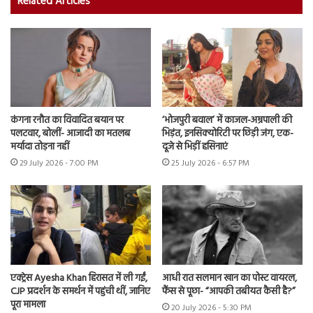
Related Articles
कंगना रनौत का विवादित बयान पर
‘भोजपुरी बवाल’ में काजल-अम्रपाली की
पलटवार, बोलीं- आजादी का मतलब
भिड़ंत, इनसिक्योरिटी पर छिड़ी जंग, एक-
मर्यादा तोड़ना नहीं
दूजे से भिड़ीं हसिनाएं
29 July 2026 - 7:00 PM
25 July 2026 - 6:57 PM
एक्ट्रेस Ayesha Khan हिरासत में ली गईं,
आधी रात सलमान खान का पोस्ट वायरल,
CJP प्रदर्शन के समर्थन में पहुंची थीं, जानिए
फैंस से पूछा- “आपकी तबीयत कैसी है?”
पूरा मामला
20 July 2026 - 5:30 PM