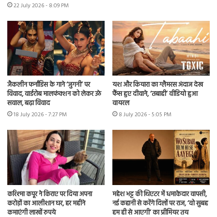
22 July 2026 - 8:09 PM
जैकलीन फर्नांडिस के गाने ‘जुगनी’ पर
यश और कियारा का ग्लैमरस अंदाज देख
विवाद, वार्डरोब मालफंक्शन को लेकर उठे
फैंस हुए दीवाने, ‘तबाही’ वीडियो हुआ
सवाल, बढ़ा विवाद
वायरल
18 July 2026 - 7:27 PM
8 July 2026 - 5:05 PM
करिश्मा कपूर ने किराए पर दिया अपना
महेश भट्ट की थिएटर में धमाकेदार वापसी,
करोड़ों का आलीशान घर, हर महीने
नई कहानी से करेंगे दिलों पर राज, ‘वो सुबह
कमाएंगी लाखों रुपये
हम ही से आएगी’ का प्रीमियर तय