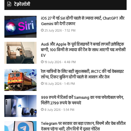
टेक्नोलॉजी
iOS 27 में नई Siri होगी पहले से ज्यादा स्मार्ट, ChatGPT और
Gemini को देगी टक्कर
25 July 2026 - 7:52 PM
Audi और Apple के पूर्व डिजाइनरों ने बनाई लग्जरी इलेक्ट्रिक
बग्गी, 100 किमी से ज्यादा की रेंज के साथ आएगी यह अनोखी
EV
19 July 2026 - 4:48 PM
रेल यात्रियों के लिए बड़ी खुशखबरी, IRCTC की नई वेबसाइट
लॉन्च, टिकट बुकिंग होगी पहले से आसान और तेज
16 July 2026 - 1:45 PM
999 रुपये में रिजर्व करें Samsung का नया फोल्डेबल फोन,
मिलेंगे 2799 रुपये के फायदे
8 July 2026 - 5:54 PM
Telegram पर सरकार का बड़ा एक्शन, फिल्में और वेब सीरीज
देखना पड़ेगा भारी, तीन दिनों में दूसरा नोटिस