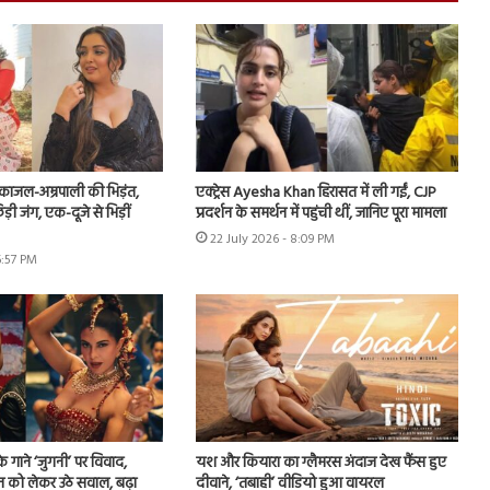
ं काजल-अम्रपाली की भिड़ंत,
एक्ट्रेस Ayesha Khan हिरासत में ली गईं, CJP
़ी जंग, एक-दूजे से भिड़ीं
प्रदर्शन के समर्थन में पहुंची थीं, जानिए पूरा मामला
22 July 2026 - 8:09 PM
6:57 PM
े गाने ‘जुगनी’ पर विवाद,
यश और कियारा का ग्लैमरस अंदाज देख फैंस हुए
न को लेकर उठे सवाल, बढ़ा
दीवाने, ‘तबाही’ वीडियो हुआ वायरल