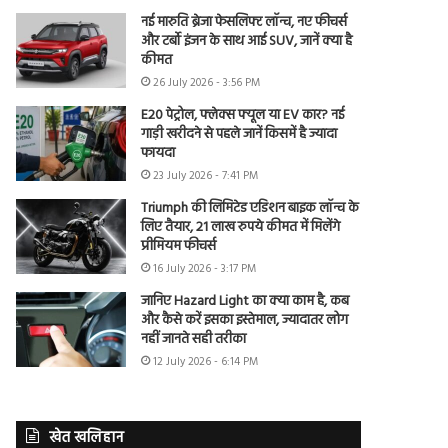
नई मारुति ब्रेजा फेसलिफ्ट लॉन्च, नए फीचर्स
और टर्बो इंजन के साथ आई SUV, जानें क्या है
कीमत
26 July 2026 - 3:56 PM
E20 पेट्रोल, फ्लेक्स फ्यूल या EV कार? नई
गाड़ी खरीदने से पहले जानें किसमें है ज्यादा
फायदा
23 July 2026 - 7:41 PM
Triumph की लिमिटेड एडिशन बाइक लॉन्च के
लिए तैयार, 21 लाख रुपये कीमत में मिलेंगे
प्रीमियम फीचर्स
16 July 2026 - 3:17 PM
जानिए Hazard Light का क्या काम है, कब
और कैसे करें इसका इस्तेमाल, ज्यादातर लोग
नहीं जानते सही तरीका
12 July 2026 - 6:14 PM
खेत खलिहान