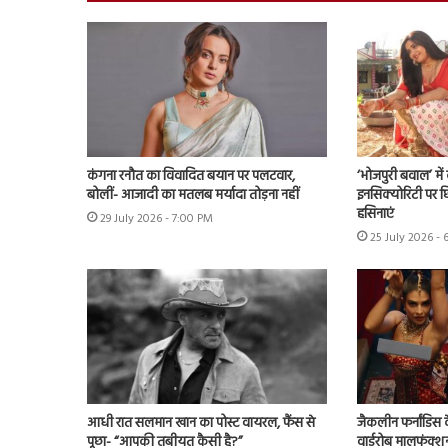
कंगना रनौत का विवादित बयान पर पलटवार,
‘भोजपुरी बवाल’ मे
बोलीं- आजादी का मतलब मर्यादा तोड़ना नहीं
इनसिक्योरिटी पर छिड
हसिनाएं
29 July 2026 - 7:00 PM
25 July 2026 - 
आधी रात सलमान खान का पोस्ट वायरल, फैंस से
जैकलीन फर्नांडिस क
पूछा- “आपकी तबीयत कैसी है?”
वार्डरोब मालफंक्श