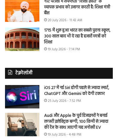
नीट परीक्षा में सफलता “शिक्षा क्रांति” के
व्यापक प्रभाव को उजागर करती है: शिक्षा मंत्री
बैंस
20 July 2026 - 11:43 AM
1715 में शुरू हुआ भारत का सबसे पुराना स्कूल,
300 साल बाद भी दे रहा है हजारों छात्रों को
शिक्षा
19 July 2026 - 7:14 PM
टेक्नोलॉजी
iOS 27 में नई Siri होगी पहले से ज्यादा स्मार्ट,
ChatGPT और Gemini को देगी टक्कर
25 July 2026 - 7:52 PM
Audi और Apple के पूर्व डिजाइनरों ने बनाई
लग्जरी इलेक्ट्रिक बग्गी, 100 किमी से ज्यादा
की रेंज के साथ आएगी यह अनोखी EV
19 July 2026 - 4:48 PM