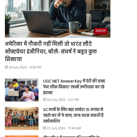
वायरल
अमेरिका में नौकरी नहीं मिली तो भारत लौटे
सॉफ्टवेयर इंजीनियर, बोले- संघर्ष ने बहुत कुछ
सिखाया
29 July 2026 - 8:00 PM
UGC NET Answer Key में देरी की वजह
पेपर लीक विवाद? लाखों उम्मीदवार कर रहे
इंतजार
26 July 2026 - 6:11 PM
SC छात्रों के लिए बड़ा अपडेट! 15 अगस्त से
पहले कर लें ये काम, वरना अटक सकती है
स्कॉलरशिप
22 July 2026 - 11:54 AM