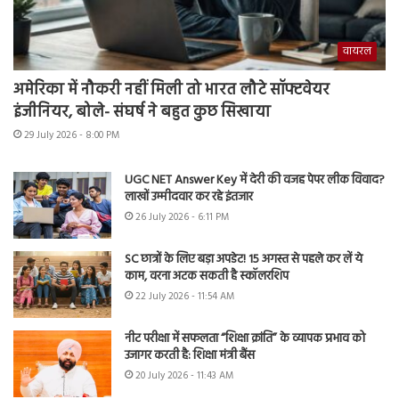
वायरल
अमेरिका में नौकरी नहीं मिली तो भारत लौटे सॉफ्टवेयर
इंजीनियर, बोले- संघर्ष ने बहुत कुछ सिखाया
29 July 2026 - 8:00 PM
UGC NET Answer Key में देरी की वजह पेपर लीक विवाद?
लाखों उम्मीदवार कर रहे इंतजार
26 July 2026 - 6:11 PM
SC छात्रों के लिए बड़ा अपडेट! 15 अगस्त से पहले कर लें ये
काम, वरना अटक सकती है स्कॉलरशिप
22 July 2026 - 11:54 AM
नीट परीक्षा में सफलता “शिक्षा क्रांति” के व्यापक प्रभाव को
उजागर करती है: शिक्षा मंत्री बैंस
20 July 2026 - 11:43 AM