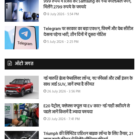
999 रुपये में रिजर्व करें Samsung का नया फोल्डेबल फोन,
मिलेंगे 2799 रुपये के फायदे
8 July 2026 - 5:54 PM
Telegram पर सरकार का बड़ा एक्शन, फिल्में और वेब सीरीज
देखना पड़ेगा भारी, तीन दिनों में दूसरा नोटिस
5 July 2026 - 2:25 PM
ऑटो जगत
नई मारुति ब्रेजा फेसलिफ्ट लॉन्च, नए फीचर्स और टर्बो इंजन के
साथ आई SUV, जानें क्या है कीमत
26 July 2026 - 3:56 PM
E20 पेट्रोल, फ्लेक्स फ्यूल या EV कार? नई गाड़ी खरीदने से
पहले जानें किसमें है ज्यादा फायदा
23 July 2026 - 7:41 PM
Triumph की लिमिटेड एडिशन बाइक लॉन्च के लिए तैयार, 21