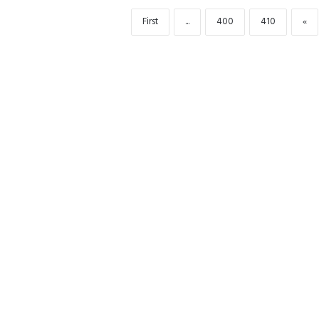
First
...
400
410
«