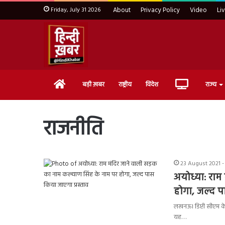
Friday, July 31 2026
About
Privacy Policy
Video
Li
Home
Live
बड़ी ख़बर
राष्ट्रीय
विदेश
राज्य
TV
राजनीति
23 August 2021 -
अयोध्या: राम
होगा, जल्‍द प
लखनऊ। डिप्टी सीएम केशव
यह…