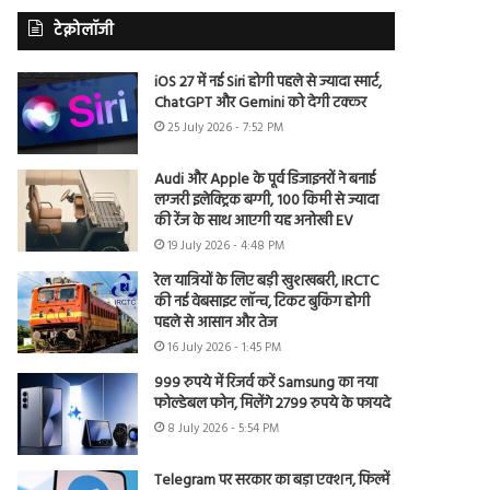
टेक्नोलॉजी
iOS 27 में नई Siri होगी पहले से ज्यादा स्मार्ट,
ChatGPT और Gemini को देगी टक्कर
25 July 2026 - 7:52 PM
Audi और Apple के पूर्व डिजाइनरों ने बनाई
लग्जरी इलेक्ट्रिक बग्गी, 100 किमी से ज्यादा
की रेंज के साथ आएगी यह अनोखी EV
19 July 2026 - 4:48 PM
रेल यात्रियों के लिए बड़ी खुशखबरी, IRCTC
की नई वेबसाइट लॉन्च, टिकट बुकिंग होगी
पहले से आसान और तेज
16 July 2026 - 1:45 PM
999 रुपये में रिजर्व करें Samsung का नया
फोल्डेबल फोन, मिलेंगे 2799 रुपये के फायदे
8 July 2026 - 5:54 PM
Telegram पर सरकार का बड़ा एक्शन, फिल्में