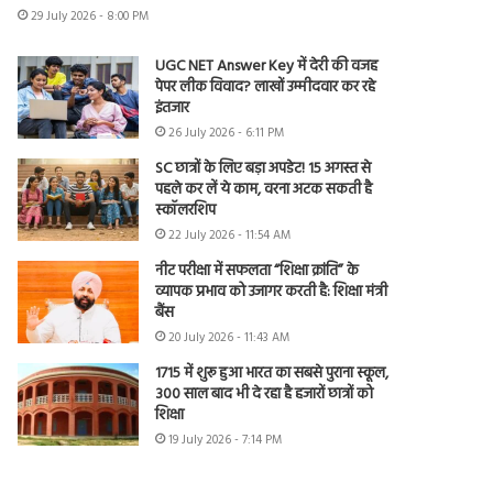
29 July 2026 - 8:00 PM
UGC NET Answer Key में देरी की वजह
पेपर लीक विवाद? लाखों उम्मीदवार कर रहे
इंतजार
26 July 2026 - 6:11 PM
SC छात्रों के लिए बड़ा अपडेट! 15 अगस्त से
पहले कर लें ये काम, वरना अटक सकती है
स्कॉलरशिप
22 July 2026 - 11:54 AM
नीट परीक्षा में सफलता “शिक्षा क्रांति” के
व्यापक प्रभाव को उजागर करती है: शिक्षा मंत्री
बैंस
20 July 2026 - 11:43 AM
1715 में शुरू हुआ भारत का सबसे पुराना स्कूल,
300 साल बाद भी दे रहा है हजारों छात्रों को
शिक्षा
19 July 2026 - 7:14 PM