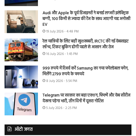
Audi और Apple के पूर्व डिजाइनरों ने बनाई लग्जरी इलेक्ट्रिक
बग्गी, 100 किमी से ज्यादा की रेंज के साथ आएगी यह अनोखी
EV
19 July 2026 - 4:48 PM
रेल यात्रियों के लिए बड़ी खुशखबरी, IRCTC की नई वेबसाइट
लॉन्च, टिकट बुकिंग होगी पहले से आसान और तेज
16 July 2026 - 1:45 PM
999 रुपये में रिजर्व करें Samsung का नया फोल्डेबल फोन,
मिलेंगे 2799 रुपये के फायदे
8 July 2026 - 5:54 PM
Telegram पर सरकार का बड़ा एक्शन, फिल्में और वेब सीरीज
देखना पड़ेगा भारी, तीन दिनों में दूसरा नोटिस
5 July 2026 - 2:25 PM
ऑटो जगत