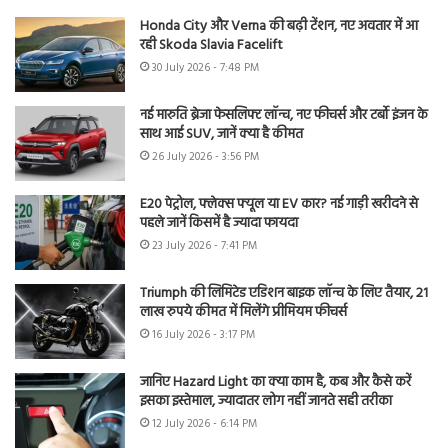
Honda City और Verna की बढ़ी टेंशन, नए अवतार में आ
रही Skoda Slavia Facelift
30 July 2026 - 7:48 PM
नई मारुति ब्रेजा फेसलिफ्ट लॉन्च, नए फीचर्स और टर्बो इंजन के
साथ आई SUV, जानें क्या है कीमत
26 July 2026 - 3:56 PM
E20 पेट्रोल, फ्लेक्स फ्यूल या EV कार? नई गाड़ी खरीदने से
पहले जानें किसमें है ज्यादा फायदा
23 July 2026 - 7:41 PM
Triumph की लिमिटेड एडिशन बाइक लॉन्च के लिए तैयार, 21
लाख रुपये कीमत में मिलेंगे प्रीमियम फीचर्स
16 July 2026 - 3:17 PM
जानिए Hazard Light का क्या काम है, कब और कैसे करें
इसका इस्तेमाल, ज्यादातर लोग नहीं जानते सही तरीका
12 July 2026 - 6:14 PM