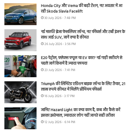
Honda City और Verna की बढ़ी टेंशन, नए अवतार में आ
रही Skoda Slavia Facelift
30 July 2026 - 7:48 PM
नई मारुति ब्रेजा फेसलिफ्ट लॉन्च, नए फीचर्स और टर्बो इंजन के
साथ आई SUV, जानें क्या है कीमत
26 July 2026 - 3:56 PM
E20 पेट्रोल, फ्लेक्स फ्यूल या EV कार? नई गाड़ी खरीदने से
पहले जानें किसमें है ज्यादा फायदा
23 July 2026 - 7:41 PM
Triumph की लिमिटेड एडिशन बाइक लॉन्च के लिए तैयार, 21
लाख रुपये कीमत में मिलेंगे प्रीमियम फीचर्स
16 July 2026 - 3:17 PM
जानिए Hazard Light का क्या काम है, कब और कैसे करें
इसका इस्तेमाल, ज्यादातर लोग नहीं जानते सही तरीका
12 July 2026 - 6:14 PM