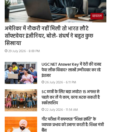
वायरल
अमेरिका में नौकरी नहीं मिली तो भारत लौटे
सॉफ्टवेयर इंजीनियर, बोले- संघर्ष ने बहुत कुछ
सिखाया
29 July 2026 - 8:00 PM
UGC NET Answer Key में देरी की वजह
पेपर लीक विवाद? लाखों उम्मीदवार कर रहे
इंतजार
26 July 2026 - 6:11 PM
SC छात्रों के लिए बड़ा अपडेट! 15 अगस्त से
पहले कर लें ये काम, वरना अटक सकती है
स्कॉलरशिप
22 July 2026 - 11:54 AM
नीट परीक्षा में सफलता “शिक्षा क्रांति” के
व्यापक प्रभाव को उजागर करती है: शिक्षा मंत्री
बैंस