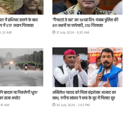
टर में हथियार डालने के बाद
‘गैंगस्टरां ते वार’ का 191वां दिन: पंजाब पुलिस की
प में STF जवान गिरफ्तार
611 स्थानों पर छापेमारी, 310 गिरफ्तार
10:33 AM
31 July 2026 - 9:20 AM
ेंगे बादल या निकलेगी धूप?
अखिलेश यादव को मिला चंद्रशेखर आजाद का
का ताजा अपडेट
साथ, नगीना सांसद ने सपा के सुर में मिलाए सुर
7:41 AM
30 July 2026 - 3:03 PM