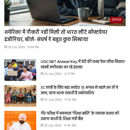
वायरल
अमेरिका में नौकरी नहीं मिली तो भारत लौटे सॉफ्टवेयर
इंजीनियर, बोले- संघर्ष ने बहुत कुछ सिखाया
29 July 2026 - 8:00 PM
UGC NET Answer Key में देरी की वजह पेपर लीक विवाद?
लाखों उम्मीदवार कर रहे इंतजार
26 July 2026 - 6:11 PM
SC छात्रों के लिए बड़ा अपडेट! 15 अगस्त से पहले कर लें ये
काम, वरना अटक सकती है स्कॉलरशिप
22 July 2026 - 11:54 AM
नीट परीक्षा में सफलता “शिक्षा क्रांति” के व्यापक प्रभाव को
उजागर करती है: शिक्षा मंत्री बैंस
20 July 2026 - 11:43 AM