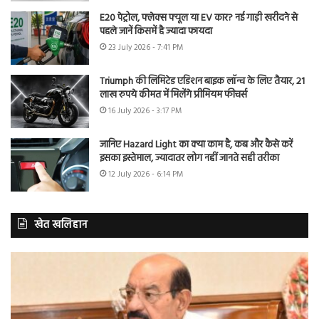
E20 पेट्रोल, फ्लेक्स फ्यूल या EV कार? नई गाड़ी खरीदने से
पहले जानें किसमें है ज्यादा फायदा
23 July 2026 - 7:41 PM
Triumph की लिमिटेड एडिशन बाइक लॉन्च के लिए तैयार, 21
लाख रुपये कीमत में मिलेंगे प्रीमियम फीचर्स
16 July 2026 - 3:17 PM
जानिए Hazard Light का क्या काम है, कब और कैसे करें
इसका इस्तेमाल, ज्यादातर लोग नहीं जानते सही तरीका
12 July 2026 - 6:14 PM
खेत खलिहान