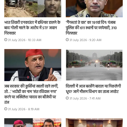
भरत तिवारी एनकाउंटर में हथियार डालने के
‘गैंगस्टरां ते वार’ का 191वां दिन: पंजाब
बाद गोली मारने के आरोप में STF जवान
पुलिस की 611 स्थानों पर छापेमारी, 310
गिरफ्तार
गिरफ्तार
31 July 2026 - 10:33 AM
31 July 2026 - 9:20 AM
जब सरकार की कुर्सियां खाली रहने लगीं,
दिल्ली में आज बरसेंगे बादल या निकलेगी
तो…’ भदोही का नाम ‘संत रविदास नगर’
धूप? जानें मौसम विभाग का ताजा अपडेट
करने पर अखिलेश यादव का बीजेपी पर
31 July 2026 - 7:41 AM
तंज
31 July 2026 - 8:19 AM