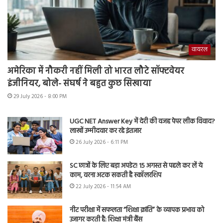
वायरल
अमेरिका में नौकरी नहीं मिली तो भारत लौटे सॉफ्टवेयर
इंजीनियर, बोले- संघर्ष ने बहुत कुछ सिखाया
29 July 2026 - 8:00 PM
UGC NET Answer Key में देरी की वजह पेपर लीक विवाद?
लाखों उम्मीदवार कर रहे इंतजार
26 July 2026 - 6:11 PM
SC छात्रों के लिए बड़ा अपडेट! 15 अगस्त से पहले कर लें ये
काम, वरना अटक सकती है स्कॉलरशिप
22 July 2026 - 11:54 AM
नीट परीक्षा में सफलता “शिक्षा क्रांति” के व्यापक प्रभाव को
उजागर करती है: शिक्षा मंत्री बैंस