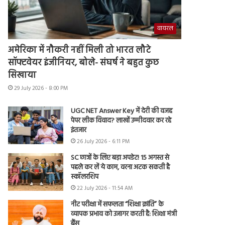
वायरल
अमेरिका में नौकरी नहीं मिली तो भारत लौटे
सॉफ्टवेयर इंजीनियर, बोले- संघर्ष ने बहुत कुछ
सिखाया
29 July 2026 - 8:00 PM
UGC NET Answer Key में देरी की वजह
पेपर लीक विवाद? लाखों उम्मीदवार कर रहे
इंतजार
26 July 2026 - 6:11 PM
SC छात्रों के लिए बड़ा अपडेट! 15 अगस्त से
पहले कर लें ये काम, वरना अटक सकती है
स्कॉलरशिप
22 July 2026 - 11:54 AM
नीट परीक्षा में सफलता “शिक्षा क्रांति” के
व्यापक प्रभाव को उजागर करती है: शिक्षा मंत्री
बैंस