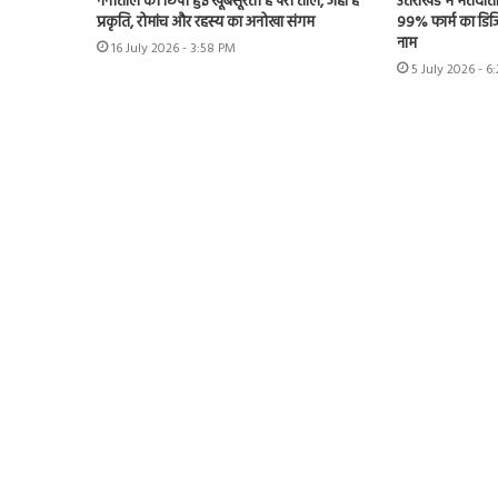
नैनीताल की छिपी हुई खूबसूरती है परी ताल, जहां है
उत्तराखंड में मतदात
प्रकृति, रोमांच और रहस्य का अनोखा संगम
99% फार्म का डिजि
नाम
16 July 2026 - 3:58 PM
5 July 2026 - 6