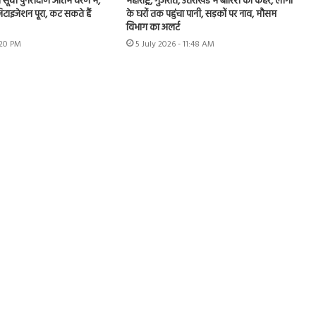
ा सूची पुनरीक्षण अंतिम चरण में,
महाराष्ट्र, गुजरात, उत्तराखंड में बारिश का कहर, लोगों
टाइजेशन पूरा, कट सकते हैं
के घरों तक पहुंचा पानी, सड़कों पर नाव, मौसम
विभाग का अलर्ट
:20 PM
5 July 2026 - 11:48 AM