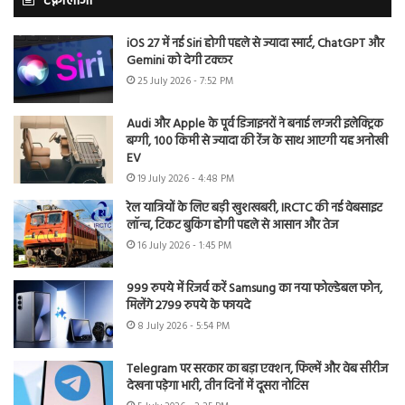
टेक्नोलॉजी
iOS 27 में नई Siri होगी पहले से ज्यादा स्मार्ट, ChatGPT और
Gemini को देगी टक्कर
25 July 2026 - 7:52 PM
Audi और Apple के पूर्व डिजाइनरों ने बनाई लग्जरी इलेक्ट्रिक
बग्गी, 100 किमी से ज्यादा की रेंज के साथ आएगी यह अनोखी
EV
19 July 2026 - 4:48 PM
रेल यात्रियों के लिए बड़ी खुशखबरी, IRCTC की नई वेबसाइट
लॉन्च, टिकट बुकिंग होगी पहले से आसान और तेज
16 July 2026 - 1:45 PM
999 रुपये में रिजर्व करें Samsung का नया फोल्डेबल फोन,
मिलेंगे 2799 रुपये के फायदे
8 July 2026 - 5:54 PM
Telegram पर सरकार का बड़ा एक्शन, फिल्में और वेब सीरीज
देखना पड़ेगा भारी, तीन दिनों में दूसरा नोटिस