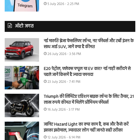
5 July 2026 - 2:25 PM
ऑटो जगत
नई मारुति ब्रेजा फेसलिफ्ट लॉन्च, नए फीचर्स और टर्बो इंजन के
साथ आई SUV, जानें क्या है कीमत
26 July 2026 - 3:56 PM
E20 पेट्रोल, फ्लेक्स फ्यूल या EV कार? नई गाड़ी खरीदने से
पहले जानें किसमें है ज्यादा फायदा
23 July 2026 - 7:41 PM
Triumph की लिमिटेड एडिशन बाइक लॉन्च के लिए तैयार, 21
लाख रुपये कीमत में मिलेंगे प्रीमियम फीचर्स
16 July 2026 - 3:17 PM
जानिए Hazard Light का क्या काम है, कब और कैसे करें
इसका इस्तेमाल, ज्यादातर लोग नहीं जानते सही तरीका
12 July 2026 - 6:14 PM