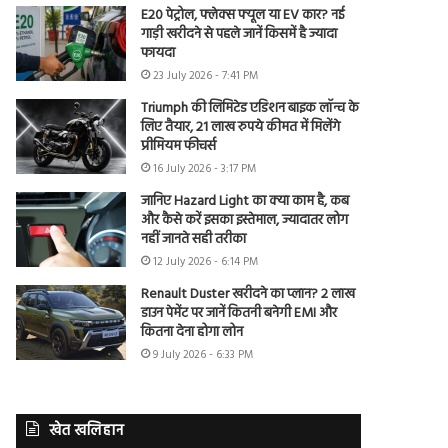
E20 पेट्रोल, फ्लेक्स फ्यूल या EV कार? नई
गाड़ी खरीदने से पहले जानें किसमें है ज्यादा
फायदा
23 July 2026 - 7:41 PM
Triumph की लिमिटेड एडिशन बाइक लॉन्च के
लिए तैयार, 21 लाख रुपये कीमत में मिलेंगे
प्रीमियम फीचर्स
16 July 2026 - 3:17 PM
जानिए Hazard Light का क्या काम है, कब
और कैसे करें इसका इस्तेमाल, ज्यादातर लोग
नहीं जानते सही तरीका
12 July 2026 - 6:14 PM
Renault Duster खरीदने का प्लान? 2 लाख
डाउन पेमेंट पर जानें कितनी बनेगी EMI और
कितना देना होगा लोन
9 July 2026 - 6:33 PM
खेत खलिहान