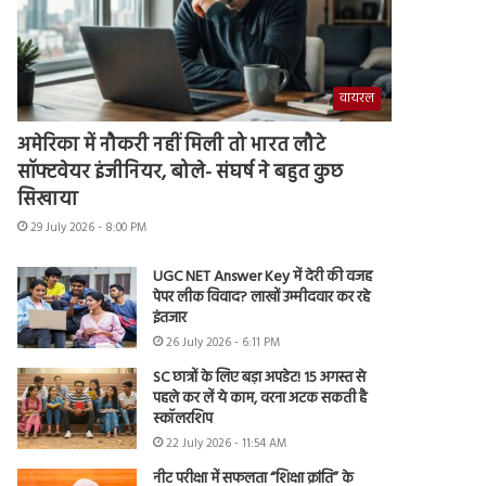
वायरल
अमेरिका में नौकरी नहीं मिली तो भारत लौटे
सॉफ्टवेयर इंजीनियर, बोले- संघर्ष ने बहुत कुछ
सिखाया
29 July 2026 - 8:00 PM
UGC NET Answer Key में देरी की वजह
पेपर लीक विवाद? लाखों उम्मीदवार कर रहे
इंतजार
26 July 2026 - 6:11 PM
SC छात्रों के लिए बड़ा अपडेट! 15 अगस्त से
पहले कर लें ये काम, वरना अटक सकती है
स्कॉलरशिप
22 July 2026 - 11:54 AM
नीट परीक्षा में सफलता “शिक्षा क्रांति” के