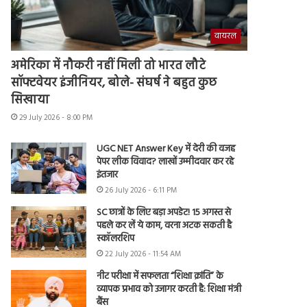
वायरल
अमेरिका में नौकरी नहीं मिली तो भारत लौटे
सॉफ्टवेयर इंजीनियर, बोले- संघर्ष ने बहुत कुछ
सिखाया
29 July 2026 - 8:00 PM
UGC NET Answer Key में देरी की वजह
पेपर लीक विवाद? लाखों उम्मीदवार कर रहे
इंतजार
26 July 2026 - 6:11 PM
SC छात्रों के लिए बड़ा अपडेट! 15 अगस्त से
पहले कर लें ये काम, वरना अटक सकती है
स्कॉलरशिप
22 July 2026 - 11:54 AM
नीट परीक्षा में सफलता “शिक्षा क्रांति” के
व्यापक प्रभाव को उजागर करती है: शिक्षा मंत्री
बैंस