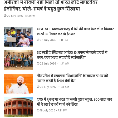
अमेरिका में नौकरी नहीं मिली तो भारत लौटे सॉफ्टवेयर
इंजीनियर, बोले- संघर्ष ने बहुत कुछ सिखाया
29 July 2026 - 8:00 PM
UGC NET Answer Key में देरी की वजह पेपर लीक विवाद?
लाखों उम्मीदवार कर रहे इंतजार
26 July 2026 - 6:11 PM
SC छात्रों के लिए बड़ा अपडेट! 15 अगस्त से पहले कर लें ये
काम, वरना अटक सकती है स्कॉलरशिप
22 July 2026 - 11:54 AM
नीट परीक्षा में सफलता “शिक्षा क्रांति” के व्यापक प्रभाव को
उजागर करती है: शिक्षा मंत्री बैंस
20 July 2026 - 11:43 AM
1715 में शुरू हुआ भारत का सबसे पुराना स्कूल, 300 साल बाद
भी दे रहा है हजारों छात्रों को शिक्षा
19 July 2026 - 7:14 PM