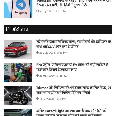
Telegram पर सरकार का बड़ा एक्शन, फिल्में और वेब सीरीज
देखना पड़ेगा भारी, तीन दिनों में दूसरा नोटिस
5 July 2026 - 2:25 PM
ऑटो जगत
नई मारुति ब्रेजा फेसलिफ्ट लॉन्च, नए फीचर्स और टर्बो इंजन के
साथ आई SUV, जानें क्या है कीमत
26 July 2026 - 3:56 PM
E20 पेट्रोल, फ्लेक्स फ्यूल या EV कार? नई गाड़ी खरीदने से
पहले जानें किसमें है ज्यादा फायदा
23 July 2026 - 7:41 PM
Triumph की लिमिटेड एडिशन बाइक लॉन्च के लिए तैयार, 21
लाख रुपये कीमत में मिलेंगे प्रीमियम फीचर्स
16 July 2026 - 3:17 PM
जानिए Hazard Light का क्या काम है, कब और कैसे करें