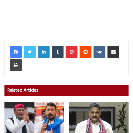
LinkedIn
Tumblr
Pinterest
Reddit
VKontakte
Share via Email
Print
Related Articles