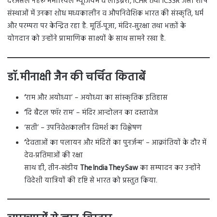
दरअसल नेहरू मेमोरियल म्यूजियम व लाइब्रेरी, ICHR तथा ICSSR जैसी शीर्ष
संस्थाओं में उनका शोध मध्यकालीन व औपनिवेशिक भारत की संस्कृति, धर्म
और परम्परा पर केन्द्रित रहा है. मूर्ति‑पूजा, मंदिर‑सुरक्षा तथा भक्तों के
योगदान को उन्होंने प्रामाणिक साक्ष्यों के साथ सामने रखा है.
डॉ. मीनाक्षी जैन की चर्चित किताबें
‘
राम और अयोध्या’ – अयोध्या का सांस्कृतिक इतिहास
‘
दि बैटल फॉर राम’ – मंदिर आन्दोलन का दस्तावेज
‘सती’ – उपनिवेशकालीन विमर्श का विश्लेषण
‘
देवताओं का पलायन और मंदिरों का पुनर्जन्म’ – आक्रांतियों के दौर में
देव‑प्रतिमाओं की रक्षा
साथ ही, तीन‑खंडीय
The India They Saw
का सम्पादन कर उन्होंने
विदेशी यात्रियों की दृष्टि से भारत को प्रस्तुत किया.