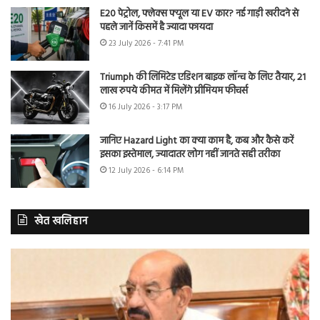
E20 पेट्रोल, फ्लेक्स फ्यूल या EV कार? नई गाड़ी खरीदने से
पहले जानें किसमें है ज्यादा फायदा
23 July 2026 - 7:41 PM
Triumph की लिमिटेड एडिशन बाइक लॉन्च के लिए तैयार, 21
लाख रुपये कीमत में मिलेंगे प्रीमियम फीचर्स
16 July 2026 - 3:17 PM
जानिए Hazard Light का क्या काम है, कब और कैसे करें
इसका इस्तेमाल, ज्यादातर लोग नहीं जानते सही तरीका
12 July 2026 - 6:14 PM
खेत खलिहान