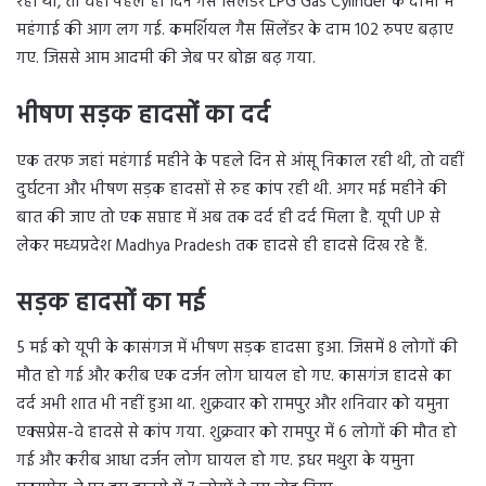
रही थी, तो वहीं पहले ही दिन गैस सिलेंडर LPG Gas Cylinder के दामों में
महंगाई की आग लग गई. कमर्शियल गैस सिलेंडर के दाम 102 रुपए बढ़ाए
गए. जिससे आम आदमी की जेब पर बोझ बढ़ गया.
भीषण सड़क हादसों का दर्द
एक तरफ जहां महंगाई महीने के पहले दिन से आंसू निकाल रही थी, तो वहीं
दुर्घटना और भीषण सड़क हादसों से रुह कांप रही थी. अगर मई महीने की
बात की जाए तो एक सप्ताह में अब तक दर्द ही दर्द मिला है. यूपी UP से
लेकर मध्यप्रदेश Madhya Pradesh तक हादसे ही हादसे दिख रहे हैं.
सड़क हादसों का मई
5 मई को यूपी के कासंगज में भीषण सड़क हादसा हुआ. जिसमें 8 लोगों की
मौत हो गई और करीब एक दर्जन लोग घायल हो गए. कासगंज हादसे का
दर्द अभी शात भी नहीं हुआ था. शुक्रवार को रामपुर और शनिवार को यमुना
एक्सप्रेस-वे हादसे से कांप गया. शुक्रवार को रामपुर में 6 लोगों की मौत हो
गई और करीब आधा दर्जन लोग घायल हो गए. इधर मथुरा के यमुना