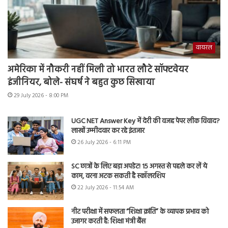
वायरल
अमेरिका में नौकरी नहीं मिली तो भारत लौटे सॉफ्टवेयर
इंजीनियर, बोले- संघर्ष ने बहुत कुछ सिखाया
29 July 2026 - 8:00 PM
UGC NET Answer Key में देरी की वजह पेपर लीक विवाद?
लाखों उम्मीदवार कर रहे इंतजार
26 July 2026 - 6:11 PM
SC छात्रों के लिए बड़ा अपडेट! 15 अगस्त से पहले कर लें ये
काम, वरना अटक सकती है स्कॉलरशिप
22 July 2026 - 11:54 AM
नीट परीक्षा में सफलता “शिक्षा क्रांति” के व्यापक प्रभाव को
उजागर करती है: शिक्षा मंत्री बैंस