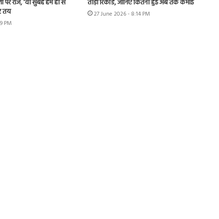
ों पर राज, ‘वो सुबह हम ही से
तोड़ा रिकॉर्ड, जानिए कितनी हुई अब तक कमाई
र तय
27 June 2026 - 8:14 PM
49 PM