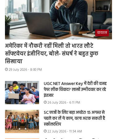
वायरल
अमेरिका में नौकरी नहीं मिली तो भारत लौटे
सॉफ्टवेयर इंजीनियर, बोले- संघर्ष ने बहुत कुछ
सिखाया
29 July 2026 - 8:00 PM
UGC NET Answer Key में देरी की वजह
पेपर लीक विवाद? लाखों उम्मीदवार कर रहे
इंतजार
26 July 2026 - 6:11 PM
SC छात्रों के लिए बड़ा अपडेट! 15 अगस्त से
पहले कर लें ये काम, वरना अटक सकती है
स्कॉलरशिप
22 July 2026 - 11:54 AM