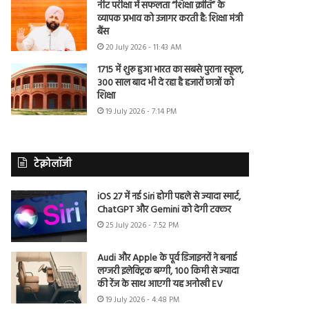
नीट परीक्षा में सफलता “शिक्षा क्रांति” के
व्यापक प्रभाव को उजागर करती है: शिक्षा मंत्री
बैंस
20 July 2026 - 11:43 AM
1715 में शुरू हुआ भारत का सबसे पुराना स्कूल,
300 साल बाद भी दे रहा है हजारों छात्रों को
शिक्षा
19 July 2026 - 7:14 PM
टेक्नोलॉजी
iOS 27 में नई Siri होगी पहले से ज्यादा स्मार्ट,
ChatGPT और Gemini को देगी टक्कर
25 July 2026 - 7:52 PM
Audi और Apple के पूर्व डिजाइनरों ने बनाई
लग्जरी इलेक्ट्रिक बग्गी, 100 किमी से ज्यादा
की रेंज के साथ आएगी यह अनोखी EV
19 July 2026 - 4:48 PM