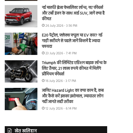
नई मारुति ब्रेजा फेसलिफ्ट लॉन्च, नए फीचर्स
और टर्बो इंजन के साथ आई SUV, जानें क्या है
कीमत
26 July 2026 - 3:56 PM
E20 पेट्रोल, फ्लेक्स फ्यूल या EV कार? नई
गाड़ी खरीदने से पहले जानें किसमें है ज्यादा
फायदा
23 July 2026 - 7:41 PM
Triumph की लिमिटेड एडिशन बाइक लॉन्च के
लिए तैयार, 21 लाख रुपये कीमत में मिलेंगे
प्रीमियम फीचर्स
16 July 2026 - 3:17 PM
जानिए Hazard Light का क्या काम है, कब
और कैसे करें इसका इस्तेमाल, ज्यादातर लोग
नहीं जानते सही तरीका
12 July 2026 - 6:14 PM
खेत खलिहान