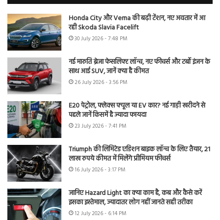
Honda City और Verna की बढ़ी टेंशन, नए अवतार में आ
रही Skoda Slavia Facelift
30 July 2026 - 7:48 PM
नई मारुति ब्रेजा फेसलिफ्ट लॉन्च, नए फीचर्स और टर्बो इंजन के
साथ आई SUV, जानें क्या है कीमत
26 July 2026 - 3:56 PM
E20 पेट्रोल, फ्लेक्स फ्यूल या EV कार? नई गाड़ी खरीदने से
पहले जानें किसमें है ज्यादा फायदा
23 July 2026 - 7:41 PM
Triumph की लिमिटेड एडिशन बाइक लॉन्च के लिए तैयार, 21
लाख रुपये कीमत में मिलेंगे प्रीमियम फीचर्स
16 July 2026 - 3:17 PM
जानिए Hazard Light का क्या काम है, कब और कैसे करें
इसका इस्तेमाल, ज्यादातर लोग नहीं जानते सही तरीका
12 July 2026 - 6:14 PM