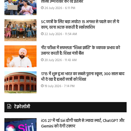
लाखों उम्मीदवार कर रहे इंतजार
26 July 2026 - 6:11 PM
SC छात्रों के लिए बड़ा अपडेट! 15 अगस्त से पहले कर लें ये
काम, वरना अटक सकती है स्कॉलरशिप
22 July 2026 - 11:54 AM
नीट परीक्षा में सफलता “शिक्षा क्रांति” के व्यापक प्रभाव को
उजागर करती है: शिक्षा मंत्री बैंस
20 July 2026 - 11:43 AM
1715 में शुरू हुआ भारत का सबसे पुराना स्कूल, 300 साल बाद
भी दे रहा है हजारों छात्रों को शिक्षा
19 July 2026 - 7:14 PM
टेक्नोलॉजी
iOS 27 में नई Siri होगी पहले से ज्यादा स्मार्ट, ChatGPT और
Gemini को देगी टक्कर