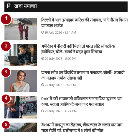
ताज़ा समाचार
दिल्ली में आज झमाझम बारिश की संभावना, जानें मौसम विभाग
का ताजा अपडेट
30 July 2026 - 9:34 AM
अमेरिका में नौकरी नहीं मिली तो भारत लौटे सॉफ्टवेयर
इंजीनियर, बोले- संघर्ष ने बहुत कुछ सिखाया
29 July 2026 - 8:00 PM
कंगना रनौत का विवादित बयान पर पलटवार, बोलीं- आजादी
का मतलब मर्यादा तोड़ना नहीं
29 July 2026 - 7:00 PM
PoK में उठी आवाज तो पाकिस्तान ने लगा दिया ‘दुश्मन’ का
ठप्पा, ख्वाजा आसिफ के बयान पर मचा बवाल
29 July 2026 - 6:24 PM
देशभर में मानसून का रौद्र रुप, लैंडस्लाइड के चलते चार धाम
यात्रा रोकी गई, छत्तीसगढ़ में 5 लोगों की मौत