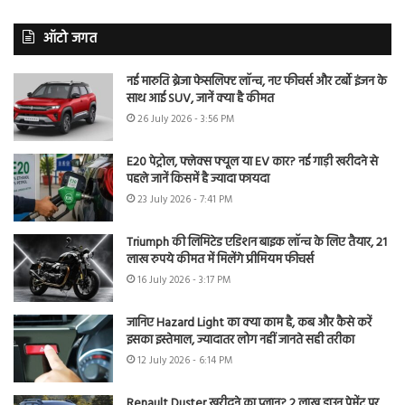
ऑटो जगत
नई मारुति ब्रेजा फेसलिफ्ट लॉन्च, नए फीचर्स और टर्बो इंजन के
साथ आई SUV, जानें क्या है कीमत
26 July 2026 - 3:56 PM
E20 पेट्रोल, फ्लेक्स फ्यूल या EV कार? नई गाड़ी खरीदने से
पहले जानें किसमें है ज्यादा फायदा
23 July 2026 - 7:41 PM
Triumph की लिमिटेड एडिशन बाइक लॉन्च के लिए तैयार, 21
लाख रुपये कीमत में मिलेंगे प्रीमियम फीचर्स
16 July 2026 - 3:17 PM
जानिए Hazard Light का क्या काम है, कब और कैसे करें
इसका इस्तेमाल, ज्यादातर लोग नहीं जानते सही तरीका
12 July 2026 - 6:14 PM
Renault Duster खरीदने का प्लान? 2 लाख डाउन पेमेंट पर