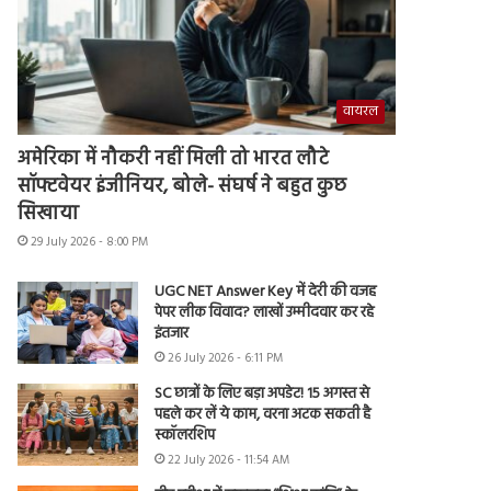
वायरल
अमेरिका में नौकरी नहीं मिली तो भारत लौटे
सॉफ्टवेयर इंजीनियर, बोले- संघर्ष ने बहुत कुछ
सिखाया
29 July 2026 - 8:00 PM
UGC NET Answer Key में देरी की वजह
पेपर लीक विवाद? लाखों उम्मीदवार कर रहे
इंतजार
26 July 2026 - 6:11 PM
SC छात्रों के लिए बड़ा अपडेट! 15 अगस्त से
पहले कर लें ये काम, वरना अटक सकती है
स्कॉलरशिप
22 July 2026 - 11:54 AM