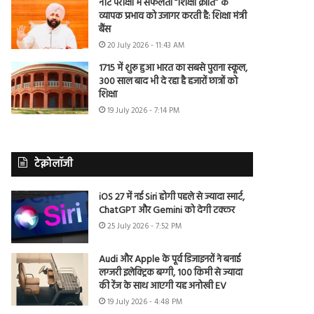
नीट परीक्षा में सफलता “शिक्षा क्रांति” के
व्यापक प्रभाव को उजागर करती है: शिक्षा मंत्री
बैंस
20 July 2026 - 11:43 AM
1715 में शुरू हुआ भारत का सबसे पुराना स्कूल,
300 साल बाद भी दे रहा है हजारों छात्रों को
शिक्षा
19 July 2026 - 7:14 PM
टेक्नोलॉजी
iOS 27 में नई Siri होगी पहले से ज्यादा स्मार्ट,
ChatGPT और Gemini को देगी टक्कर
25 July 2026 - 7:52 PM
Audi और Apple के पूर्व डिजाइनरों ने बनाई
लग्जरी इलेक्ट्रिक बग्गी, 100 किमी से ज्यादा
की रेंज के साथ आएगी यह अनोखी EV
19 July 2026 - 4:48 PM