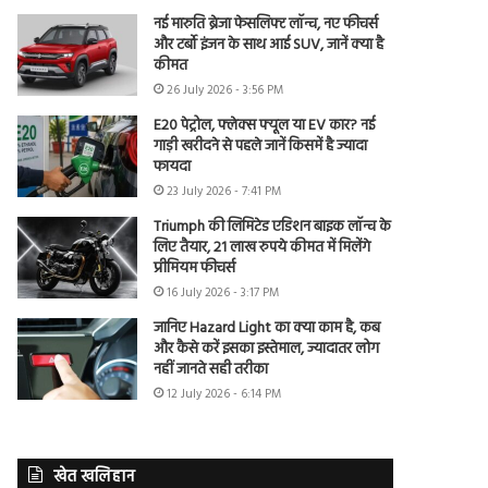
नई मारुति ब्रेजा फेसलिफ्ट लॉन्च, नए फीचर्स
और टर्बो इंजन के साथ आई SUV, जानें क्या है
कीमत
26 July 2026 - 3:56 PM
E20 पेट्रोल, फ्लेक्स फ्यूल या EV कार? नई
गाड़ी खरीदने से पहले जानें किसमें है ज्यादा
फायदा
23 July 2026 - 7:41 PM
Triumph की लिमिटेड एडिशन बाइक लॉन्च के
लिए तैयार, 21 लाख रुपये कीमत में मिलेंगे
प्रीमियम फीचर्स
16 July 2026 - 3:17 PM
जानिए Hazard Light का क्या काम है, कब
और कैसे करें इसका इस्तेमाल, ज्यादातर लोग
नहीं जानते सही तरीका
12 July 2026 - 6:14 PM
खेत खलिहान