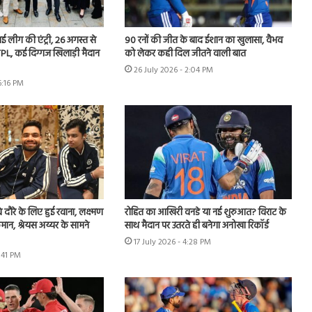
 नई लीग की एंट्री, 26 अगस्त से
90 रनों की जीत के बाद ईशान का खुलासा, वैभव
PL, कई दिग्गज खिलाड़ी मैदान
को लेकर कही दिल जीतने वाली बात
26 July 2026 - 2:04 PM
6:16 PM
वे दौरे के लिए हुई रवाना, लक्ष्मण
रोहित का आखिरी वनडे या नई शुरुआत? विराट के
मान, श्रेयस अय्यर के सामने
साथ मैदान पर उतरते ही बनेगा अनोखा रिकॉर्ड
17 July 2026 - 4:28 PM
3:41 PM