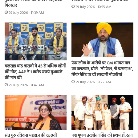
गिरफ्तार
29 July 2026 - 10:15 AM
29 July 2026 - 11:39 AM
पेपर लीक के आरोपों पर CM भगवंत मान
वलसाड बाढ़ त्रासदी में 45 से अधिक लोगों
का पलटवार, बोले- ‘नो कैश, नो फरमाइश’,
की मौत, AAP ने 1 करोड़ रुपये मुआवजे
सिर्फ मेरिट पर दी सरकारी नौकरियां
की मांग की
29 July 2026 - 8:22 AM
29 July 2026 - 8:42 AM
संत गुरु रविदास महाराज की 650वीं
पद्म भूषण तरलोचन सिंह को प्रथम डॉ. रतन