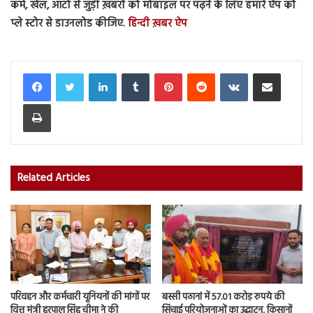
कर्म, खेल, ऑटो से जुड़ी ख़बरों को मोबाइल पर पढ़ने के लिए हमारे ऐप को
प्ले स्टोर से डाउनलोड कीजिए.
हिन्दी ख़बर ऐप
LinkedIn
Tumblr
Pinterest
Reddit
VKontakte
Share via Email
Print
Related Articles
परिवहन और कर्मचारी यूनियनों की मांगों पर
बस्सी पठानां में 57.01 करोड़ रुपये की
वित्त मंत्री हरपाल सिंह चीमा ने की
सिंचाई परियोजनाओं का उद्घाटन, किसानों