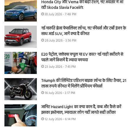
Honda City और Verna की बढ़ी टेंशन, नए अवतार में आ
रही Skoda Slavia Facelift
30 July 2026 - 7:48 PM
नई मारुति ब्रेजा फेसलिफ्ट लॉन्च, नए फीचर्स और टर्बो इंजन के
साथ आई SUV, जानें क्या है कीमत
26 July 2026 - 3:56 PM
E20 पेट्रोल, फ्लेक्स फ्यूल या EV कार? नई गाड़ी खरीदने से
पहले जानें किसमें है ज्यादा फायदा
23 July 2026 - 7:41 PM
Triumph की लिमिटेड एडिशन बाइक लॉन्च के लिए तैयार, 21
लाख रुपये कीमत में मिलेंगे प्रीमियम फीचर्स
16 July 2026 - 3:17 PM
जानिए Hazard Light का क्या काम है, कब और कैसे करें
इसका इस्तेमाल, ज्यादातर लोग नहीं जानते सही तरीका
12 July 2026 - 6:14 PM