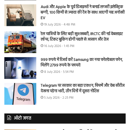
Audi और Apple के पूर्व डिजाइनरों ने बनाई लग्जरी इलेक्ट्रिक
बग्गी, 100 किमी से ज्यादा की रेंज के साथ आएगी यह अनोखी
EV
19 July 2026 - 4:48 PM
रेल यात्रियों के लिए बड़ी खुशखबरी, IRCTC की नई वेबसाइट
लॉन्च, टिकट बुकिंग होगी पहले से आसान और तेज
16 July 2026 - 1:45 PM
999 रुपये में रिजर्व करें Samsung का नया फोल्डेबल फोन,
मिलेंगे 2799 रुपये के फायदे
8 July 2026 - 5:54 PM
Telegram पर सरकार का बड़ा एक्शन, फिल्में और वेब सीरीज
देखना पड़ेगा भारी, तीन दिनों में दूसरा नोटिस
5 July 2026 - 2:25 PM
ऑटो जगत