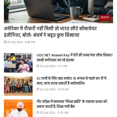
वायरल
अमेरिका में नौकरी नहीं मिली तो भारत लौटे सॉफ्टवेयर
इंजीनियर, बोले- संघर्ष ने बहुत कुछ सिखाया
29 July 2026 - 8:00 PM
UGC NET Answer Key में देरी की वजह पेपर लीक विवाद?
लाखों उम्मीदवार कर रहे इंतजार
26 July 2026 - 6:11 PM
SC छात्रों के लिए बड़ा अपडेट! 15 अगस्त से पहले कर लें ये
काम, वरना अटक सकती है स्कॉलरशिप
22 July 2026 - 11:54 AM
नीट परीक्षा में सफलता “शिक्षा क्रांति” के व्यापक प्रभाव को
उजागर करती है: शिक्षा मंत्री बैंस
20 July 2026 - 11:43 AM