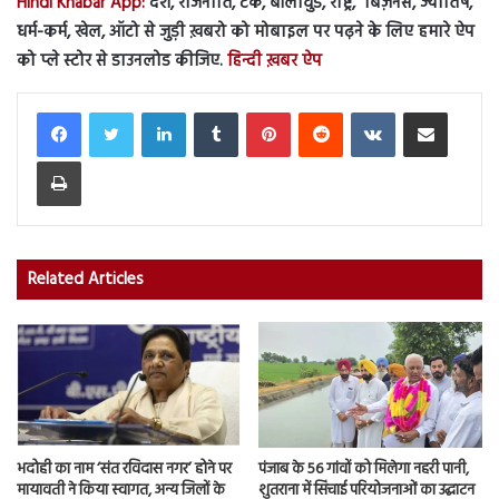
Hindi Khabar App:
देश, राजनीति, टेक, बॉलीवुड, राष्ट्र, बिज़नेस, ज्योतिष,
धर्म-कर्म, खेल, ऑटो से जुड़ी ख़बरो को मोबाइल पर पढ़ने के लिए हमारे ऐप
को प्ले स्टोर से डाउनलोड कीजिए.
हिन्दी ख़बर ऐप
LinkedIn
Tumblr
Pinterest
Reddit
VKontakte
Share via Email
Print
Related Articles
भदोही का नाम ‘संत रविदास नगर’ होने पर
पंजाब के 56 गांवों को मिलेगा नहरी पानी,
मायावती ने किया स्वागत, अन्य जिलों के
शुतराना में सिंचाई परियोजनाओं का उद्घाटन