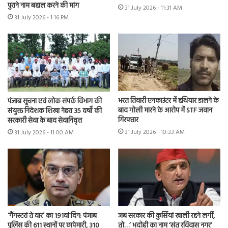
पुराने नाम बहाल करने की मांग
31 July 2026 - 11:31 AM
31 July 2026 - 1:16 PM
भरत तिवारी एनकाउंटर में हथियार डालने के
पंजाब सूचना एवं लोक संपर्क विभाग की
बाद गोली मारने के आरोप में STF जवान
संयुक्त निदेशक शिखा नेहरा 35 वर्षों की
गिरफ्तार
सरकारी सेवा के बाद सेवानिवृत्त
31 July 2026 - 10:33 AM
31 July 2026 - 11:00 AM
‘गैंगस्टरां ते वार’ का 191वां दिन: पंजाब
जब सरकार की कुर्सियां खाली रहने लगीं,
पुलिस की 611 स्थानों पर छापेमारी, 310
तो…’ भदोही का नाम ‘संत रविदास नगर’