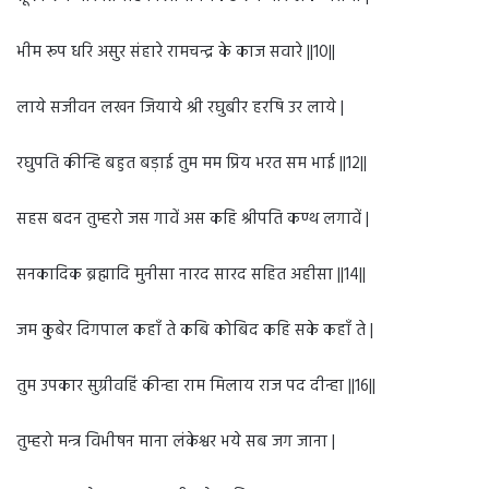
भीम रूप धरि असुर संहारे रामचन्द्र के काज सवारे ||10||
लाये सजीवन लखन जियाये श्री रघुबीर हरषि उर लाये |
रघुपति कीन्हि बहुत बड़ाई तुम मम प्रिय भरत सम भाई ||12||
सहस बदन तुम्हरो जस गावें अस कहि श्रीपति कण्ठ लगावें |
सनकादिक ब्रह्मादि मुनीसा नारद सारद सहित अहीसा ||14||
जम कुबेर दिगपाल कहाँ ते कबि कोबिद कहि सके कहाँ ते |
तुम उपकार सुग्रीवहिं कीन्हा राम मिलाय राज पद दीन्हा ||16||
तुम्हरो मन्त्र विभीषन माना लंकेश्वर भये सब जग जाना |