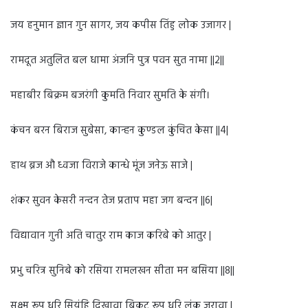
जय हनुमान ज्ञान गुन सागर, जय कपीस तिंहु लोक उजागर |
रामदूत अतुलित बल धामा अंजनि पुत्र पवन सुत नामा ||2||
महाबीर बिक्रम बजरंगी कुमति निवार सुमति के संगी।
कंचन बरन बिराज सुबेसा, कान्हन कुण्डल कुंचित केसा ||4|
हाथ ब्रज औ ध्वजा विराजे कान्धे मूंज जनेऊ साजे |
शंकर सुवन केसरी नन्दन तेज प्रताप महा जग बन्दन ||6|
विद्यावान गुनी अति चातुर राम काज करिबे को आतुर |
प्रभु चरित्र सुनिबे को रसिया रामलखन सीता मन बसिया ||8||
सूक्ष्म रूप धरि सियंहि दिखावा बिकट रूप धरि लंक जरावा |