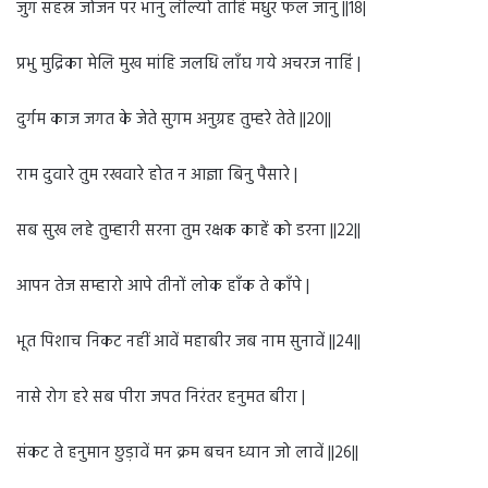
जुग सहस्र जोजन पर भानु लील्यो ताहि मधुर फल जानु ||18|
प्रभु मुद्रिका मेलि मुख मांहि जलधि लाँघ गये अचरज नाहिं |
दुर्गम काज जगत के जेते सुगम अनुग्रह तुम्हरे तेते ||20||
राम दुवारे तुम रखवारे होत न आज्ञा बिनु पैसारे |
सब सुख लहे तुम्हारी सरना तुम रक्षक काहें को डरना ||22||
आपन तेज सम्हारो आपे तीनों लोक हाँक ते काँपे |
भूत पिशाच निकट नहीं आवें महाबीर जब नाम सुनावें ||24||
नासे रोग हरे सब पीरा जपत निरंतर हनुमत बीरा |
संकट ते हनुमान छुड़ावें मन क्रम बचन ध्यान जो लावें ||26||