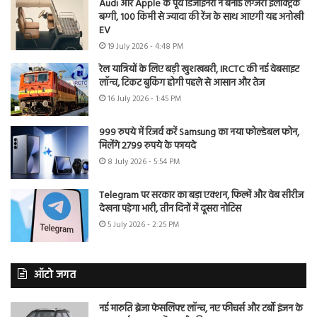
Audi और Apple के पूर्व डिजाइनरों ने बनाई लग्जरी इलेक्ट्रिक
बग्गी, 100 किमी से ज्यादा की रेंज के साथ आएगी यह अनोखी
EV
19 July 2026 - 4:48 PM
रेल यात्रियों के लिए बड़ी खुशखबरी, IRCTC की नई वेबसाइट
लॉन्च, टिकट बुकिंग होगी पहले से आसान और तेज
16 July 2026 - 1:45 PM
999 रुपये में रिजर्व करें Samsung का नया फोल्डेबल फोन,
मिलेंगे 2799 रुपये के फायदे
8 July 2026 - 5:54 PM
Telegram पर सरकार का बड़ा एक्शन, फिल्में और वेब सीरीज
देखना पड़ेगा भारी, तीन दिनों में दूसरा नोटिस
5 July 2026 - 2:25 PM
ऑटो जगत
नई मारुति ब्रेजा फेसलिफ्ट लॉन्च, नए फीचर्स और टर्बो इंजन के