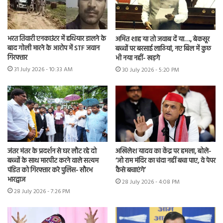
भरत तिवारी एनकाउंटर में हथियार डालने के
अमित शाह या तो जवाब दें या…., बेकसूर
बाद गोली मारने के आरोप में STF जवान
बच्चों पर बरसाई लाठियां, नए बिल में कुछ
गिरफ्तार
भी नया नहीं- खड़गे
31 July 2026 - 10:33 AM
30 July 2026 - 5:20 PM
जंतर मंतर के प्रदर्शन से घर लौट रहे दो
अखिलेश यादव का केंद्र पर हमला, बोले-
बच्चों के साथ मारपीट करने वाले सत्यम
‘जो राम मंदिर का चंदा नहीं बचा पाए, वे पेपर
पंडित को गिरफ्तार करे पुलिस- सौरभ
कैसे बचाएंगे’
भारद्वाज
28 July 2026 - 4:08 PM
28 July 2026 - 7:26 PM