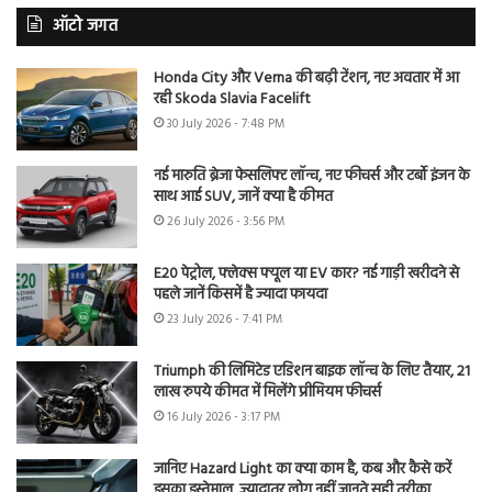
ऑटो जगत
Honda City और Verna की बढ़ी टेंशन, नए अवतार में आ
रही Skoda Slavia Facelift
30 July 2026 - 7:48 PM
नई मारुति ब्रेजा फेसलिफ्ट लॉन्च, नए फीचर्स और टर्बो इंजन के
साथ आई SUV, जानें क्या है कीमत
26 July 2026 - 3:56 PM
E20 पेट्रोल, फ्लेक्स फ्यूल या EV कार? नई गाड़ी खरीदने से
पहले जानें किसमें है ज्यादा फायदा
23 July 2026 - 7:41 PM
Triumph की लिमिटेड एडिशन बाइक लॉन्च के लिए तैयार, 21
लाख रुपये कीमत में मिलेंगे प्रीमियम फीचर्स
16 July 2026 - 3:17 PM
जानिए Hazard Light का क्या काम है, कब और कैसे करें
इसका इस्तेमाल, ज्यादातर लोग नहीं जानते सही तरीका