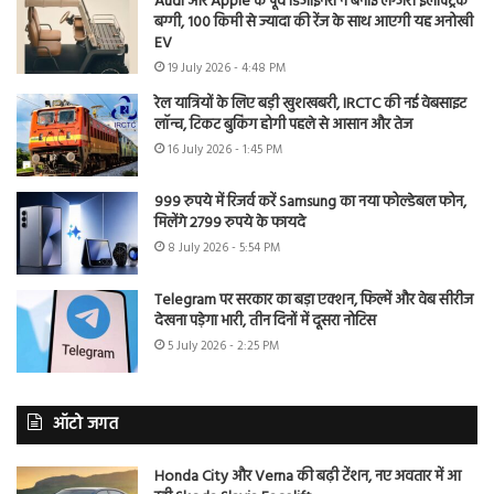
Audi और Apple के पूर्व डिजाइनरों ने बनाई लग्जरी इलेक्ट्रिक
बग्गी, 100 किमी से ज्यादा की रेंज के साथ आएगी यह अनोखी
EV
19 July 2026 - 4:48 PM
रेल यात्रियों के लिए बड़ी खुशखबरी, IRCTC की नई वेबसाइट
लॉन्च, टिकट बुकिंग होगी पहले से आसान और तेज
16 July 2026 - 1:45 PM
999 रुपये में रिजर्व करें Samsung का नया फोल्डेबल फोन,
मिलेंगे 2799 रुपये के फायदे
8 July 2026 - 5:54 PM
Telegram पर सरकार का बड़ा एक्शन, फिल्में और वेब सीरीज
देखना पड़ेगा भारी, तीन दिनों में दूसरा नोटिस
5 July 2026 - 2:25 PM
ऑटो जगत
Honda City और Verna की बढ़ी टेंशन, नए अवतार में आ