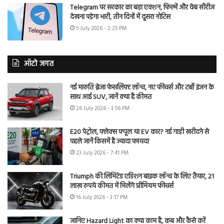
Telegram पर सरकार का बड़ा एक्शन, फिल्में और वेब सीरीज
देखना पड़ेगा भारी, तीन दिनों में दूसरा नोटिस
5 July 2026 - 2:25 PM
ऑटो जगत
नई मारुति ब्रेजा फेसलिफ्ट लॉन्च, नए फीचर्स और टर्बो इंजन के
साथ आई SUV, जानें क्या है कीमत
26 July 2026 - 3:56 PM
E20 पेट्रोल, फ्लेक्स फ्यूल या EV कार? नई गाड़ी खरीदने से
पहले जानें किसमें है ज्यादा फायदा
23 July 2026 - 7:41 PM
Triumph की लिमिटेड एडिशन बाइक लॉन्च के लिए तैयार, 21
लाख रुपये कीमत में मिलेंगे प्रीमियम फीचर्स
16 July 2026 - 3:17 PM
जानिए Hazard Light का क्या काम है, कब और कैसे करें