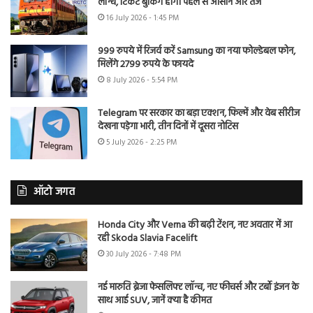
लॉन्च, टिकट बुकिंग होगी पहले से आसान और तेज
16 July 2026 - 1:45 PM
999 रुपये में रिजर्व करें Samsung का नया फोल्डेबल फोन,
मिलेंगे 2799 रुपये के फायदे
8 July 2026 - 5:54 PM
Telegram पर सरकार का बड़ा एक्शन, फिल्में और वेब सीरीज
देखना पड़ेगा भारी, तीन दिनों में दूसरा नोटिस
5 July 2026 - 2:25 PM
ऑटो जगत
Honda City और Verna की बढ़ी टेंशन, नए अवतार में आ
रही Skoda Slavia Facelift
30 July 2026 - 7:48 PM
नई मारुति ब्रेजा फेसलिफ्ट लॉन्च, नए फीचर्स और टर्बो इंजन के
साथ आई SUV, जानें क्या है कीमत