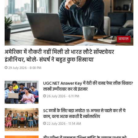
वायरल
अमेरिका में नौकरी नहीं मिली तो भारत लौटे सॉफ्टवेयर
इंजीनियर, बोले- संघर्ष ने बहुत कुछ सिखाया
29 July 2026 - 8:00 PM
UGC NET Answer Key में देरी की वजह पेपर लीक विवाद?
लाखों उम्मीदवार कर रहे इंतजार
26 July 2026 - 6:11 PM
SC छात्रों के लिए बड़ा अपडेट! 15 अगस्त से पहले कर लें ये
काम, वरना अटक सकती है स्कॉलरशिप
22 July 2026 - 11:54 AM