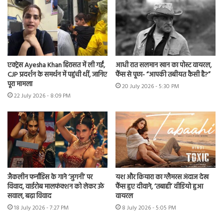
एक्ट्रेस Ayesha Khan हिरासत में ली गईं,
आधी रात सलमान खान का पोस्ट वायरल,
CJP प्रदर्शन के समर्थन में पहुंची थीं, जानिए
फैंस से पूछा- “आपकी तबीयत कैसी है?”
पूरा मामला
20 July 2026 - 5:30 PM
22 July 2026 - 8:09 PM
जैकलीन फर्नांडिस के गाने ‘जुगनी’ पर
यश और कियारा का ग्लैमरस अंदाज देख
विवाद, वार्डरोब मालफंक्शन को लेकर उठे
फैंस हुए दीवाने, ‘तबाही’ वीडियो हुआ
सवाल, बढ़ा विवाद
वायरल
18 July 2026 - 7:27 PM
8 July 2026 - 5:05 PM