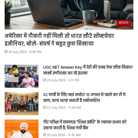
वायरल
अमेरिका में नौकरी नहीं मिली तो भारत लौटे सॉफ्टवेयर
इंजीनियर, बोले- संघर्ष ने बहुत कुछ सिखाया
29 July 2026 - 8:00 PM
UGC NET Answer Key में देरी की वजह पेपर लीक विवाद?
लाखों उम्मीदवार कर रहे इंतजार
26 July 2026 - 6:11 PM
SC छात्रों के लिए बड़ा अपडेट! 15 अगस्त से पहले कर लें ये
काम, वरना अटक सकती है स्कॉलरशिप
22 July 2026 - 11:54 AM
नीट परीक्षा में सफलता “शिक्षा क्रांति” के व्यापक प्रभाव को
उजागर करती है: शिक्षा मंत्री बैंस
20 July 2026 - 11:43 AM