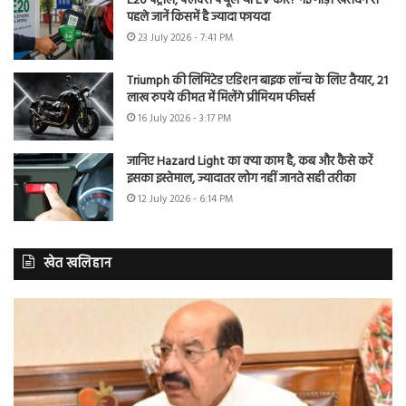
E20 पेट्रोल, फ्लेक्स फ्यूल या EV कार? नई गाड़ी खरीदने से
पहले जानें किसमें है ज्यादा फायदा
23 July 2026 - 7:41 PM
Triumph की लिमिटेड एडिशन बाइक लॉन्च के लिए तैयार, 21
लाख रुपये कीमत में मिलेंगे प्रीमियम फीचर्स
16 July 2026 - 3:17 PM
जानिए Hazard Light का क्या काम है, कब और कैसे करें
इसका इस्तेमाल, ज्यादातर लोग नहीं जानते सही तरीका
12 July 2026 - 6:14 PM
खेत खलिहान