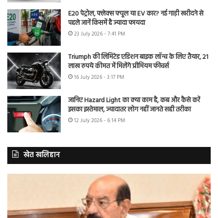
E20 पेट्रोल, फ्लेक्स फ्यूल या EV कार? नई गाड़ी खरीदने से
पहले जानें किसमें है ज्यादा फायदा
23 July 2026 - 7:41 PM
Triumph की लिमिटेड एडिशन बाइक लॉन्च के लिए तैयार, 21
लाख रुपये कीमत में मिलेंगे प्रीमियम फीचर्स
16 July 2026 - 3:17 PM
जानिए Hazard Light का क्या काम है, कब और कैसे करें
इसका इस्तेमाल, ज्यादातर लोग नहीं जानते सही तरीका
12 July 2026 - 6:14 PM
खेत खलिहान