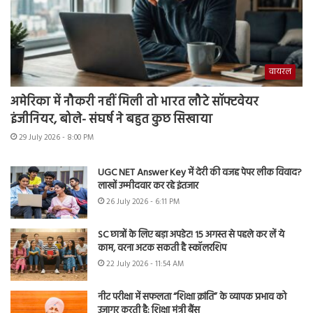
वायरल
अमेरिका में नौकरी नहीं मिली तो भारत लौटे सॉफ्टवेयर
इंजीनियर, बोले- संघर्ष ने बहुत कुछ सिखाया
29 July 2026 - 8:00 PM
UGC NET Answer Key में देरी की वजह पेपर लीक विवाद?
लाखों उम्मीदवार कर रहे इंतजार
26 July 2026 - 6:11 PM
SC छात्रों के लिए बड़ा अपडेट! 15 अगस्त से पहले कर लें ये
काम, वरना अटक सकती है स्कॉलरशिप
22 July 2026 - 11:54 AM
नीट परीक्षा में सफलता “शिक्षा क्रांति” के व्यापक प्रभाव को
उजागर करती है: शिक्षा मंत्री बैंस