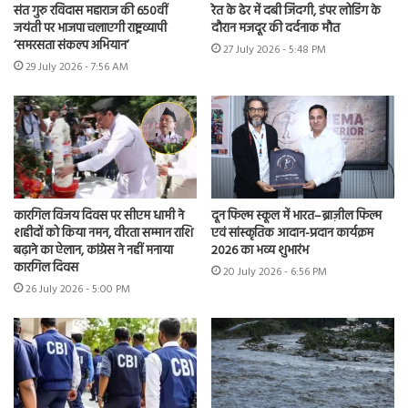
संत गुरु रविदास महाराज की 650वीं
रेत के ढेर में दबी जिंदगी, डंपर लोडिंग के
जयंती पर भाजपा चलाएगी राष्ट्रव्यापी
दौरान मजदूर की दर्दनाक मौत
‘समरसता संकल्प अभियान’
27 July 2026 - 5:48 PM
29 July 2026 - 7:56 AM
कारगिल विजय दिवस पर सीएम धामी ने
दून फिल्म स्कूल में भारत–ब्राज़ील फिल्म
शहीदों को किया नमन, वीरता सम्मान राशि
एवं सांस्कृतिक आदान-प्रदान कार्यक्रम
बढ़ाने का ऐलान, कांग्रेस ने नहीं मनाया
2026 का भव्य शुभारंभ
कारगिल दिवस
20 July 2026 - 6:56 PM
26 July 2026 - 5:00 PM