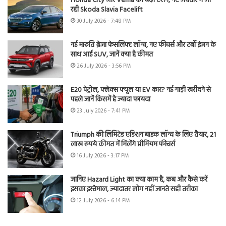
Honda City और Verna की बढ़ी टेंशन, नए अवतार में आ
रही Skoda Slavia Facelift
30 July 2026 - 7:48 PM
नई मारुति ब्रेजा फेसलिफ्ट लॉन्च, नए फीचर्स और टर्बो इंजन के
साथ आई SUV, जानें क्या है कीमत
26 July 2026 - 3:56 PM
E20 पेट्रोल, फ्लेक्स फ्यूल या EV कार? नई गाड़ी खरीदने से
पहले जानें किसमें है ज्यादा फायदा
23 July 2026 - 7:41 PM
Triumph की लिमिटेड एडिशन बाइक लॉन्च के लिए तैयार, 21
लाख रुपये कीमत में मिलेंगे प्रीमियम फीचर्स
16 July 2026 - 3:17 PM
जानिए Hazard Light का क्या काम है, कब और कैसे करें
इसका इस्तेमाल, ज्यादातर लोग नहीं जानते सही तरीका
12 July 2026 - 6:14 PM