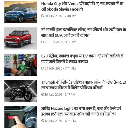
Honda City और Verna की बढ़ी टेंशन, नए अवतार में आ
रही Skoda Slavia Facelift
30 July 2026 - 7:48 PM
नई मारुति ब्रेजा फेसलिफ्ट लॉन्च, नए फीचर्स और टर्बो इंजन के
साथ आई SUV, जानें क्या है कीमत
26 July 2026 - 3:56 PM
E20 पेट्रोल, फ्लेक्स फ्यूल या EV कार? नई गाड़ी खरीदने से
पहले जानें किसमें है ज्यादा फायदा
23 July 2026 - 7:41 PM
Triumph की लिमिटेड एडिशन बाइक लॉन्च के लिए तैयार, 21
लाख रुपये कीमत में मिलेंगे प्रीमियम फीचर्स
16 July 2026 - 3:17 PM
जानिए Hazard Light का क्या काम है, कब और कैसे करें
इसका इस्तेमाल, ज्यादातर लोग नहीं जानते सही तरीका
12 July 2026 - 6:14 PM