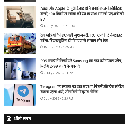
Audi और Apple के पूर्व डिजाइनरों ने बनाई लग्जरी इलेक्ट्रिक
बग्गी, 100 किमी से ज्यादा की रेंज के साथ आएगी यह अनोखी
EV
19 July 2026 - 4:48 PM
रेल यात्रियों के लिए बड़ी खुशखबरी, IRCTC की नई वेबसाइट
लॉन्च, टिकट बुकिंग होगी पहले से आसान और तेज
16 July 2026 - 1:45 PM
999 रुपये में रिजर्व करें Samsung का नया फोल्डेबल फोन,
मिलेंगे 2799 रुपये के फायदे
8 July 2026 - 5:54 PM
Telegram पर सरकार का बड़ा एक्शन, फिल्में और वेब सीरीज
देखना पड़ेगा भारी, तीन दिनों में दूसरा नोटिस
5 July 2026 - 2:25 PM
ऑटो जगत