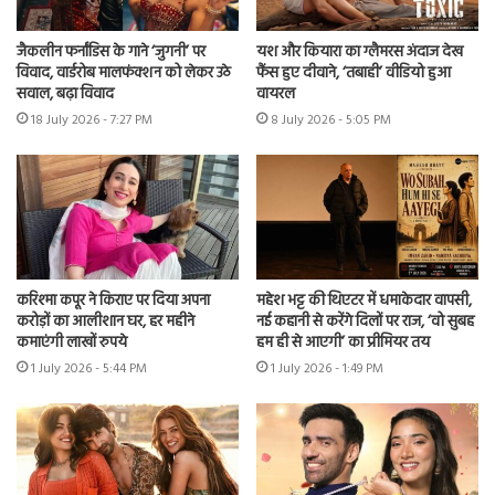
जैकलीन फर्नांडिस के गाने ‘जुगनी’ पर
यश और कियारा का ग्लैमरस अंदाज देख
विवाद, वार्डरोब मालफंक्शन को लेकर उठे
फैंस हुए दीवाने, ‘तबाही’ वीडियो हुआ
सवाल, बढ़ा विवाद
वायरल
18 July 2026 - 7:27 PM
8 July 2026 - 5:05 PM
करिश्मा कपूर ने किराए पर दिया अपना
महेश भट्ट की थिएटर में धमाकेदार वापसी,
करोड़ों का आलीशान घर, हर महीने
नई कहानी से करेंगे दिलों पर राज, ‘वो सुबह
कमाएंगी लाखों रुपये
हम ही से आएगी’ का प्रीमियर तय
1 July 2026 - 5:44 PM
1 July 2026 - 1:49 PM