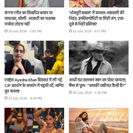
कंगना रनौत का विवादित बयान पर
‘भोजपुरी बवाल’ में काजल-अम्रपाली की
पलटवार, बोलीं- आजादी का मतलब
भिड़ंत, इनसिक्योरिटी पर छिड़ी जंग, एक-
मर्यादा तोड़ना नहीं
दूजे से भिड़ीं हसिनाएं
29 July 2026 - 7:00 PM
25 July 2026 - 6:57 PM
एक्ट्रेस Ayesha Khan हिरासत में ली गईं,
आधी रात सलमान खान का पोस्ट वायरल,
CJP प्रदर्शन के समर्थन में पहुंची थीं, जानिए
फैंस से पूछा- “आपकी तबीयत कैसी है?”
पूरा मामला
20 July 2026 - 5:30 PM
22 July 2026 - 8:09 PM