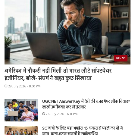
वायरल
अमेरिका में नौकरी नहीं मिली तो भारत लौटे सॉफ्टवेयर
इंजीनियर, बोले- संघर्ष ने बहुत कुछ सिखाया
29 July 2026 - 8:00 PM
UGC NET Answer Key में देरी की वजह पेपर लीक विवाद?
लाखों उम्मीदवार कर रहे इंतजार
26 July 2026 - 6:11 PM
SC छात्रों के लिए बड़ा अपडेट! 15 अगस्त से पहले कर लें ये
काम, वरना अटक सकती है स्कॉलरशिप