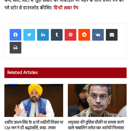
कर्म, खेल, ऑटो से जुड़ी ख़बरों को मोबाइल पर पढ़ने के लिए हमारे ऐप को
प्ले स्टोर से डाउनलोड कीजिए.
हिन्दी ख़बर ऐप
LinkedIn
Tumblr
Pinterest
Reddit
VKontakte
Share via Email
Print
Related Articles
शहीद ऊधम सिंह के 87वें शहीदी दिवस पर
अमृतसर की पुलिस चौकी पर हमला करने
CM मान ने दी श्रद्धांजलि, कहा- उनका
वाले नाबालिग समेत चार आरोपी गिरफ्तार