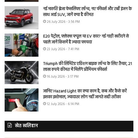
नई मारुति ब्रेजा फेसलिफ्ट लॉन्च, नए फीचर्स और टर्बो इंजन के
साथ आई SUV, जानें क्या है कीमत
26 July 2026 - 3:56 PM
E20 पेट्रोल, फ्लेक्स फ्यूल या EV कार? नई गाड़ी खरीदने से
पहले जानें किसमें है ज्यादा फायदा
23 July 2026 - 7:41 PM
Triumph की लिमिटेड एडिशन बाइक लॉन्च के लिए तैयार, 21
लाख रुपये कीमत में मिलेंगे प्रीमियम फीचर्स
16 July 2026 - 3:17 PM
जानिए Hazard Light का क्या काम है, कब और कैसे करें
इसका इस्तेमाल, ज्यादातर लोग नहीं जानते सही तरीका
12 July 2026 - 6:14 PM
खेत खलिहान