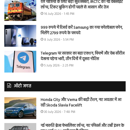
रेल यात्रियों के लिए बड़ी खुशखबरी, IRCTC की नई वेबसाइट
लॉन्च, टिकट बुकिंग होगी पहले से आसान और तेज
16 July 2026 - 1:45 PM
999 रुपये में रिजर्व करें Samsung का नया फोल्डेबल फोन,
मिलेंगे 2799 रुपये के फायदे
8 July 2026 - 5:54 PM
Telegram पर सरकार का बड़ा एक्शन, फिल्में और वेब सीरीज
देखना पड़ेगा भारी, तीन दिनों में दूसरा नोटिस
5 July 2026 - 2:25 PM
ऑटो जगत
Honda City और Verna की बढ़ी टेंशन, नए अवतार में आ
रही Skoda Slavia Facelift
30 July 2026 - 7:48 PM
नई मारुति ब्रेजा फेसलिफ्ट लॉन्च, नए फीचर्स और टर्बो इंजन के