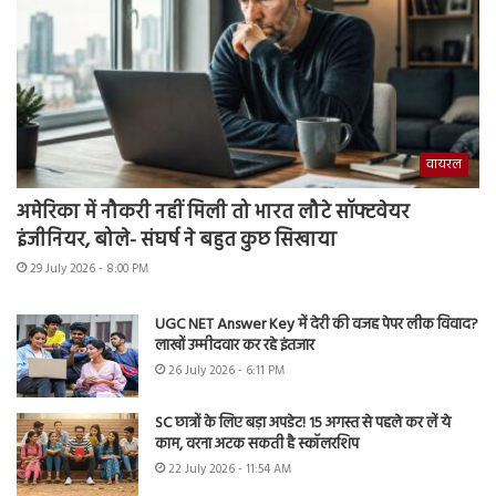
वायरल
अमेरिका में नौकरी नहीं मिली तो भारत लौटे सॉफ्टवेयर
इंजीनियर, बोले- संघर्ष ने बहुत कुछ सिखाया
29 July 2026 - 8:00 PM
UGC NET Answer Key में देरी की वजह पेपर लीक विवाद?
लाखों उम्मीदवार कर रहे इंतजार
26 July 2026 - 6:11 PM
SC छात्रों के लिए बड़ा अपडेट! 15 अगस्त से पहले कर लें ये
काम, वरना अटक सकती है स्कॉलरशिप
22 July 2026 - 11:54 AM