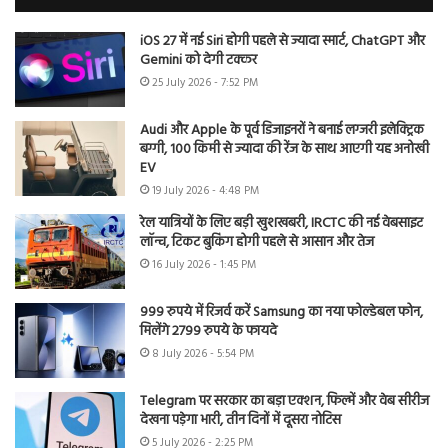
iOS 27 में नई Siri होगी पहले से ज्यादा स्मार्ट, ChatGPT और
Gemini को देगी टक्कर
25 July 2026 - 7:52 PM
Audi और Apple के पूर्व डिजाइनरों ने बनाई लग्जरी इलेक्ट्रिक
बग्गी, 100 किमी से ज्यादा की रेंज के साथ आएगी यह अनोखी
EV
19 July 2026 - 4:48 PM
रेल यात्रियों के लिए बड़ी खुशखबरी, IRCTC की नई वेबसाइट
लॉन्च, टिकट बुकिंग होगी पहले से आसान और तेज
16 July 2026 - 1:45 PM
999 रुपये में रिजर्व करें Samsung का नया फोल्डेबल फोन,
मिलेंगे 2799 रुपये के फायदे
8 July 2026 - 5:54 PM
Telegram पर सरकार का बड़ा एक्शन, फिल्में और वेब सीरीज
देखना पड़ेगा भारी, तीन दिनों में दूसरा नोटिस
5 July 2026 - 2:25 PM