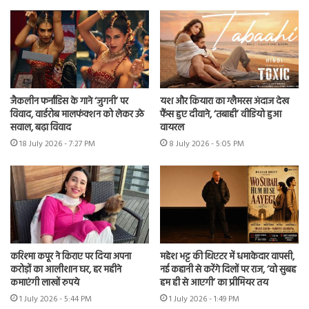
जैकलीन फर्नांडिस के गाने ‘जुगनी’ पर
यश और कियारा का ग्लैमरस अंदाज देख
विवाद, वार्डरोब मालफंक्शन को लेकर उठे
फैंस हुए दीवाने, ‘तबाही’ वीडियो हुआ
सवाल, बढ़ा विवाद
वायरल
18 July 2026 - 7:27 PM
8 July 2026 - 5:05 PM
करिश्मा कपूर ने किराए पर दिया अपना
महेश भट्ट की थिएटर में धमाकेदार वापसी,
करोड़ों का आलीशान घर, हर महीने
नई कहानी से करेंगे दिलों पर राज, ‘वो सुबह
कमाएंगी लाखों रुपये
हम ही से आएगी’ का प्रीमियर तय
1 July 2026 - 5:44 PM
1 July 2026 - 1:49 PM