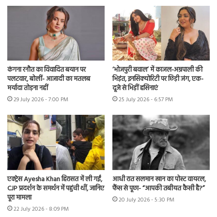
कंगना रनौत का विवादित बयान पर
‘भोजपुरी बवाल’ में काजल-अम्रपाली की
पलटवार, बोलीं- आजादी का मतलब
भिड़ंत, इनसिक्योरिटी पर छिड़ी जंग, एक-
मर्यादा तोड़ना नहीं
दूजे से भिड़ीं हसिनाएं
29 July 2026 - 7:00 PM
25 July 2026 - 6:57 PM
एक्ट्रेस Ayesha Khan हिरासत में ली गईं,
आधी रात सलमान खान का पोस्ट वायरल,
CJP प्रदर्शन के समर्थन में पहुंची थीं, जानिए
फैंस से पूछा- “आपकी तबीयत कैसी है?”
पूरा मामला
20 July 2026 - 5:30 PM
22 July 2026 - 8:09 PM