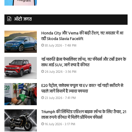
ऑटो जगत
Honda City और Verna की बढ़ी टेंशन, नए अवतार में आ
रही Skoda Slavia Facelift
30 July 2026 - 7:48 PM
नई मारुति ब्रेजा फेसलिफ्ट लॉन्च, नए फीचर्स और टर्बो इंजन के
साथ आई SUV, जानें क्या है कीमत
26 July 2026 - 3:56 PM
E20 पेट्रोल, फ्लेक्स फ्यूल या EV कार? नई गाड़ी खरीदने से
पहले जानें किसमें है ज्यादा फायदा
23 July 2026 - 7:41 PM
Triumph की लिमिटेड एडिशन बाइक लॉन्च के लिए तैयार, 21
लाख रुपये कीमत में मिलेंगे प्रीमियम फीचर्स
16 July 2026 - 3:17 PM