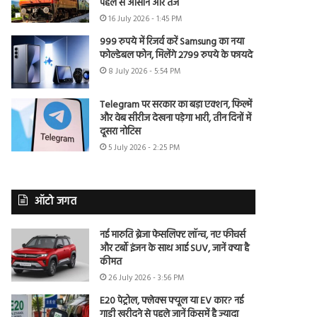
पहले से आसान और तेज
16 July 2026 - 1:45 PM
999 रुपये में रिजर्व करें Samsung का नया
फोल्डेबल फोन, मिलेंगे 2799 रुपये के फायदे
8 July 2026 - 5:54 PM
Telegram पर सरकार का बड़ा एक्शन, फिल्में
और वेब सीरीज देखना पड़ेगा भारी, तीन दिनों में
दूसरा नोटिस
5 July 2026 - 2:25 PM
ऑटो जगत
नई मारुति ब्रेजा फेसलिफ्ट लॉन्च, नए फीचर्स
और टर्बो इंजन के साथ आई SUV, जानें क्या है
कीमत
26 July 2026 - 3:56 PM
E20 पेट्रोल, फ्लेक्स फ्यूल या EV कार? नई
गाड़ी खरीदने से पहले जानें किसमें है ज्यादा