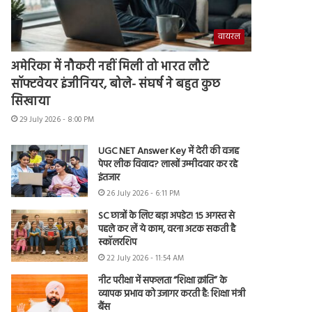
वायरल
अमेरिका में नौकरी नहीं मिली तो भारत लौटे
सॉफ्टवेयर इंजीनियर, बोले- संघर्ष ने बहुत कुछ
सिखाया
29 July 2026 - 8:00 PM
UGC NET Answer Key में देरी की वजह
पेपर लीक विवाद? लाखों उम्मीदवार कर रहे
इंतजार
26 July 2026 - 6:11 PM
SC छात्रों के लिए बड़ा अपडेट! 15 अगस्त से
पहले कर लें ये काम, वरना अटक सकती है
स्कॉलरशिप
22 July 2026 - 11:54 AM
नीट परीक्षा में सफलता “शिक्षा क्रांति” के
व्यापक प्रभाव को उजागर करती है: शिक्षा मंत्री
बैंस