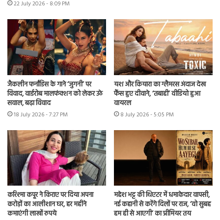
22 July 2026 - 8:09 PM
जैकलीन फर्नांडिस के गाने ‘जुगनी’ पर
यश और कियारा का ग्लैमरस अंदाज देख
विवाद, वार्डरोब मालफंक्शन को लेकर उठे
फैंस हुए दीवाने, ‘तबाही’ वीडियो हुआ
सवाल, बढ़ा विवाद
वायरल
18 July 2026 - 7:27 PM
8 July 2026 - 5:05 PM
करिश्मा कपूर ने किराए पर दिया अपना
महेश भट्ट की थिएटर में धमाकेदार वापसी,
करोड़ों का आलीशान घर, हर महीने
नई कहानी से करेंगे दिलों पर राज, ‘वो सुबह
कमाएंगी लाखों रुपये
हम ही से आएगी’ का प्रीमियर तय